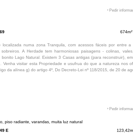
Pedir inform
569
674m²
e localizada numa zona Tranquila, com acessos fáceis por entre a 
e sobreiros. A Herdade tem harmoniosas paisagens - colinas, vales
onito Lago Natural. Existem 3 Casas antigas (para reconstruir), em
. Venha visitar esta Propriedade e usufrua do que a natureza nos o
igo da alínea g) do artigo 4º, Do Decreto-Lei nº 118/2015, de 20 de ag
Pedir inform
, piso radiante, varandas, muita luz natural
49 E
123,42m