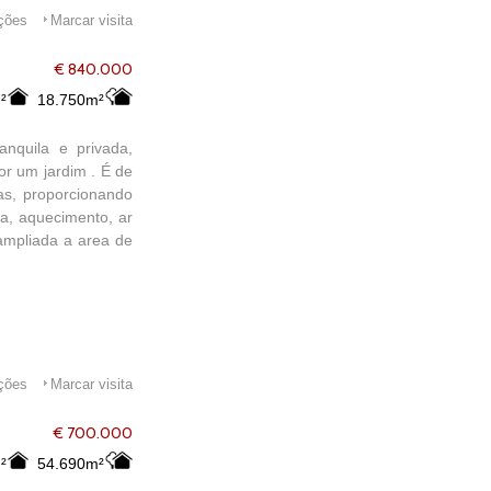
ações
Marcar visita
€ 840.000
²
18.750m²
nquila e privada,
r um jardim . É de
as, proporcionando
a, aquecimento, ar
 ampliada a area de
ações
Marcar visita
€ 700.000
²
54.690m²