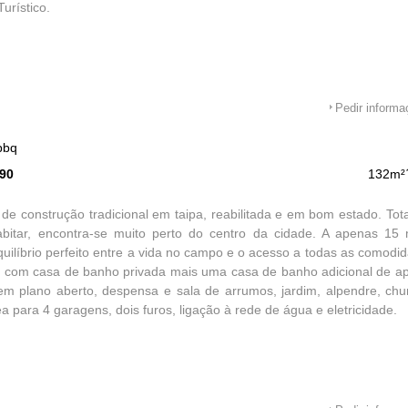
urístico.
Pedir inform
bbq
590
132m²
de construção tradicional em taipa, reabilitada e em bom estado. To
abitar, encontra-se muito perto do centro da cidade. A apenas 15 
quilíbrio perfeito entre a vida no campo e o acesso a todas as comod
s com casa de banho privada mais uma casa de banho adicional de ap
m plano aberto, despensa e sala de arrumos, jardim, alpendre, chur
ea para 4 garagens, dois furos, ligação à rede de água e eletricidade.