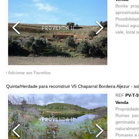
Bonita pro
aproximada
Possibilida
Possuí agua
vale, local
Adicionar aos Favoritos
Quinta/Herdade para reconstruir V5 Chaparral Bordeira Aljezur - so
REF
PV-T-
Venda
Propriedade
Ruínas par
geminada d
naturalment
Pomares e h