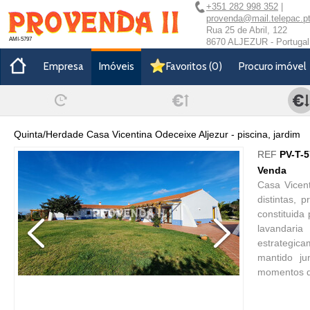
+351 282 998 352
|
provenda@mail.telepac.p
Rua 25 de Abril, 122
AMI-5797
8670 ALJEZUR - Portugal
Empresa
Imóveis
Favoritos
(
0
)
Procuro imóvel
Quinta/Herdade Casa Vicentina Odeceixe Aljezur - piscina, jardim
REF
PV-T-
Venda
Casa Vicen
distintas,
constituida
lavandaria
estrategica
mantido ju
momentos d