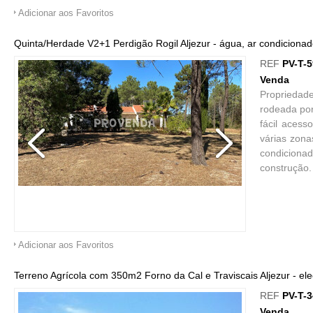
Adicionar aos Favoritos
Quinta/Herdade V2+1 Perdigão Rogil Aljezur - água, ar condicionado,
REF
PV-T-
Venda
Propriedad
rodeada por
fácil acess
várias zona
condicionad
construção.
Adicionar aos Favoritos
Terreno Agrícola com 350m2 Forno da Cal e Traviscais Aljezur - ele
REF
PV-T-
Venda