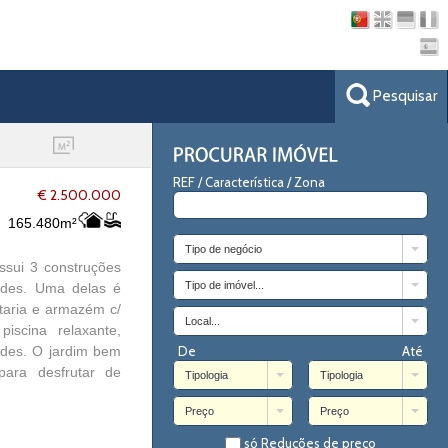
Pesquisar
REF / Característica / Zona
€ 2.500.000
165.480m²
Tipo de negócio
ssui 3 construções
Tipo de imóvel...
pedes. Uma delas é
taria e armazém c/
Local...
iscina relaxante,
pedes. O jardim bem
De
Até
para desfrutar de
Tipologia
Tipologia
Preço
Preço
só Reduções de preço