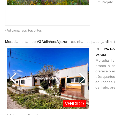
um Projeto T
Adicionar aos Favoritos
Moradia no campo V3 Valinhos Aljezur - cozinha equipada, jardim, 
REF
PV-T-
Venda
Moradia T3 
pronta a h
oferece o e
três quarto
equipadas e
de fruto, ár
VENDIDO