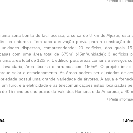
Pedir inform
numa zona bonita de fácil acesso, a cerca de 8 km de Aljezur, esta 
tiro na natureza. Tem uma aprovação prévia para a construção de 
 unidades dispersas, compreendendo: 20 edifícios, dos quais 1
/casas com uma área total de 675m² (45m²/unidade); 3 edifícios 
 uma área total de 120m²; 1 edifício para áreas comuns e serviços co
a lavandaria, área técnica e arrumos com 150m². O projeto inclui
 parque solar e estacionamento. As áreas podem ser ajustadas de 
opriedade possui uma grande variedade de árvores. A água é forneci
e um furo, e a eletricidade e as telecomunicações estão localizadas pe
a de 15 minutos das praias do Vale dos Homens e da Amoreira, a 40 
lfe de Palmares e a cerca de 90 minutos de carro do Aeroporto de F
Pedir inform
594
140m