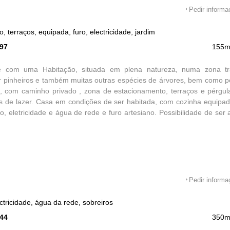
Pedir inform
 terraços, equipada, furo, electricidade, jardim
597
155m
e com uma Habitação, situada em plena natureza, numa zona tra
 pinheiros e também muitas outras espécies de árvores, bem como po
o, com caminho privado , zona de estacionamento, terraços e pérgul
s de lazer. Casa em condições de ser habitada, com cozinha equipad
o, eletricidade e água de rede e furo artesiano. Possibilidade de ser
Pedir inform
ctricidade, água da rede, sobreiros
344
350m