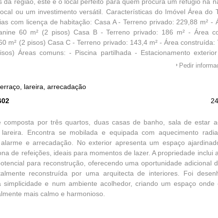
s da região, este é o local perfeito para quem procura um refúgio na n
local ou um investimento versátil. Características do Imóvel Área do T
as com licença de habitação: Casa A - Terreno privado: 229,88 m² - 
nine 60 m² (2 pisos) Casa B - Terreno privado: 186 m² - Área co
0 m² (2 pisos) Casa C - Terreno privado: 143,4 m² - Área construída
sos) Áreas comuns: - Piscina partilhada - Estacionamento exterior
 (aprox. 1.500 m²) Localização Premium: - A 10 min das praias da A
Pedir inform
igo - No coração do Parque Natural da Costa Vicentina - A 1
dos, escolas, comércio) - A 30 min de Lagos Potencial: - Investim
erraço, lareira, arrecadação
ismo rural - Residência própria com possibilidade de rendimento (alugar
602
2
famílias ou grupos que procuram qualidade de vida e natureza Cont
s e para agendar a sua visita! Este é um imóvel raro na reg
e composta por três quartos, duas casas de banho, sala de estar a
e!
e lareira. Encontra se mobilada e equipada com aquecimento radi
 alarme e arrecadação. No exterior apresenta um espaço ajardinado
ona de refeições, ideais para momentos de lazer. A propriedade inclu
otencial para reconstrução, oferecendo uma oportunidade adicional d
otalmente reconstruída por uma arquitecta de interiores. Foi des
na simplicidade e num ambiente acolhedor, criando um espaço onde 
almente mais calmo e harmonioso.