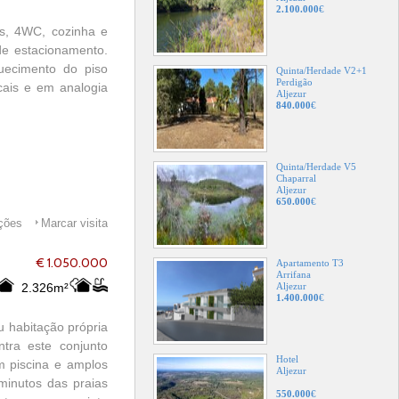
2.100.000
€
es, 4WC, cozinha e
de estacionamento.
uecimento do piso
Quinta/Herdade V2+1
Perdigão
ocais e em analogia
Aljezur
840.000
€
Quinta/Herdade V5
Chaparral
Aljezur
650.000
€
ações
Marcar visita
€ 1.050.000
Apartamento T3
Arrifana
2.326m²
Aljezur
1.400.000
€
u habitação própria
tra este conjunto
Hotel
m piscina e amplos
Aljezur
minutos das praias
550.000
€