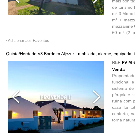
mais bonita
de turismo 
m² 3 Moradi
m² + mezza
mezzanine 6
60 m² (2 pi
envolventes
Adicionar aos Favoritos
Monte Clér
(supermerca
Quinta/Herdade V3 Bordeira Aljezur - mobilada, alarme, equipada, t
local / tur
REF
PV-M-
Casa para 
Venda
informaçõe
Propriedad
oportunidad
funcional 
sistema de
pérgola e z
ruína com p
casa foi t
conforto, 
torna natur