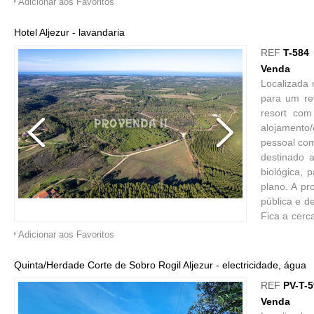
Adicionar aos Favoritos
Hotel Aljezur - lavandaria
REF
T-584
Venda
Localizada 
para um re
resort com
alojamento
pessoal com
destinado 
biológica,
plano. A pr
pública e d
Fica a cerc
Campo de Go
Adicionar aos Favoritos
Quinta/Herdade Corte de Sobro Rogil Aljezur - electricidade, água
REF
PV-T-
Venda