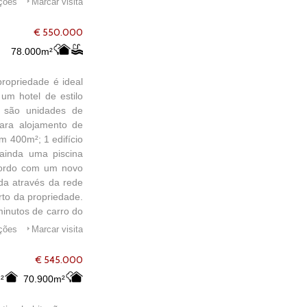
ações
Marcar visita
€ 550.000
78.000m²
propriedade é ideal
um hotel de estilo
5 são unidades de
para alojamento de
m 400m²; 1 edifício
 ainda uma piscina
acordo com um novo
da através da rede
rto da propriedade.
minutos de carro do
aro.
ações
Marcar visita
€ 545.000
²
70.900m²