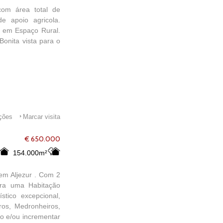
com área total de
 apoio agricola.
mo em Espaço Rural.
Bonita vista para o
ações
Marcar visita
€ 650.000
154.000m²
 em Aljezur . Com 2
ara uma Habitação
tico excepcional,
iros, Medronheiros,
go e/ou incrementar