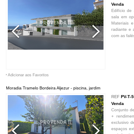
Venda
Edifício d
sala em ope
Materiais 
radiante e 
com as falé
Adicionar aos Favoritos
Moradia Tramelo Bordeira Aljezur - piscina, jardim
REF
PV-T-
Venda
Conjunto de
+ rendimen
exclusivo 
espaços ext