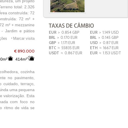
atureza, um projeto
erreno total: 2.326
Área construída: 72
nstruída: 72 m² +
: 72 m² + mezzanine
 - Jardim e pátios
EUR
> 0.854 GBP
EUR
> 1.149 USD
rrifana, Amoreira e
BRL
> 0.170 EUR
BRL
> 0.145 GBP
ações
Marcar visita
GBP
> 1.171 EUR
USD
> 0.87 EUR
5 min de Aljezur
BTC
≈ 55835 EUR
ETH
≈ 1667 EUR
ento em alojamento
€ 890.000
USDT
≈ 0.867 EUR
EUR
≈ 1.153 USDT
 as outras casas) -
40m²
414m²
acte-nos para mais
ião — não perca a
colhedora, cozinha
ante no pavimento,
 cuidado, terraço,
i ainda uma pequena
e valorização. Esta
enhada com foco no
o ritmo de vida se