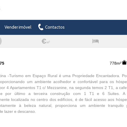
t
Vender imóvel
Contactos
575
778m²
tina -Turismo em Espaço Rural é uma Propriedade Encantadora. Po
 proporcionando um ambiente acolhedor e confortável para os hós
 por 4 Apartamentos T1 c/ Mezzanine, na segunda temos 2 T1, a cafe
 e por último a terceira construção com 1 T1 e 6 Suites. A p
mente localizada no centro dos edifícios, é de fácil acesso aos hós
ntamente à beleza natural, proporciona um ambiente tranquilo 
e lazer e descanso.