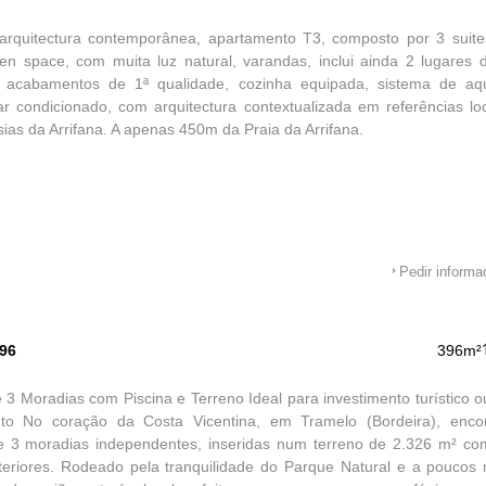
e arquitectura contemporânea, apartamento T3, composto por 3 suit
n space, com muita luz natural, varandas, inclui ainda 2 lugares 
e acabamentos de 1ª qualidade, cozinha equipada, sistema de aq
ar condicionado, com arquitectura contextualizada em referências l
sias da Arrifana. A apenas 450m da Praia da Arrifana.
Pedir inform
596
396m²
 3 Moradias com Piscina e Terreno Ideal para investimento turístico o
to No coração da Costa Vicentina, em Tramelo (Bordeira), encon
de 3 moradias independentes, inseridas num terreno de 2.326 m² co
eriores. Rodeado pela tranquilidade do Parque Natural e a poucos 