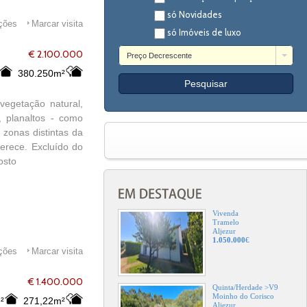
só Novidades
ações
Marcar visita
só Imóveis de luxo
€ 2.100.000
Preço Decrescente
380.250m²
vegetação natural,
, planaltos - como
 zonas distintas da
ferece. Excluído do
osto
Vivenda
Tramelo
Aljezur
1.050.000
€
ações
Marcar visita
€ 1.400.000
Quinta/Herdade >V9
Moinho do Corisco
²
271,22m²
Aljezur