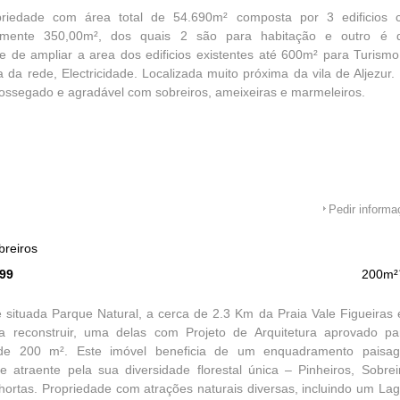
priedade com área total de 54.690m² composta por 3 edificios 
mente 350,00m², dos quais 2 são para habitação e outro é de
de de ampliar a area dos edificios existentes até 600m² para Turis
 da rede, Electricidade. Localizada muito próxima da vila de Aljezur. 
 sossegado e agradável com sobreiros, ameixeiras e marmeleiros.
Pedir inform
breiros
599
200m²
 situada Parque Natural, a cerca de 2.3 Km da Praia Vale Figueiras
a reconstruir, uma delas com Projeto de Arquitetura aprovado p
e 200 m². Este imóvel beneficia de um enquadramento paisagís
e atraente pela sua diversidade florestal única – Pinheiros, Sobre
ortas. Propriedade com atrações naturais diversas, incluindo um La