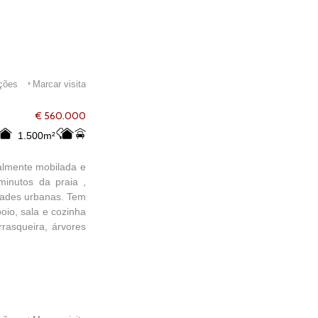
ações
Marcar visita
€ 560.000
1.500m²
talmente mobilada e
minutos da praia ,
idades urbanas. Tem
oio, sala e cozinha
rasqueira, árvores