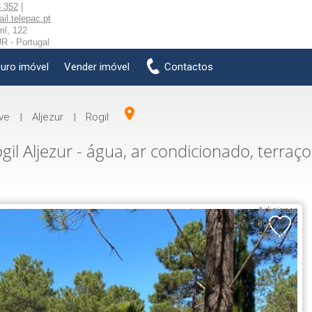
 352
|
l.telepac.pt
il, 122
 - Portugal
uro imóvel
Vender imóvel
Contactos
ve
|
Aljezur
|
Rogil
 Aljezur - água, ar condicionado, terraços
Adicionar
aos
Favoritos