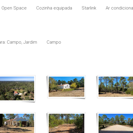
m Open Space
Cozinha equipada
Starlink
Ar condicion
ara: Campo, Jardim
Campo