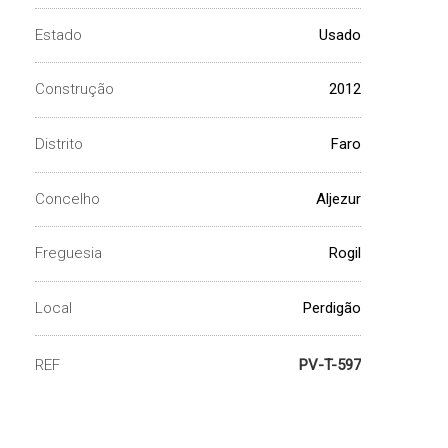
Estado
Usado
Construção
2012
Distrito
Faro
Concelho
Aljezur
Freguesia
Rogil
Local
Perdigão
REF
PV-T-597