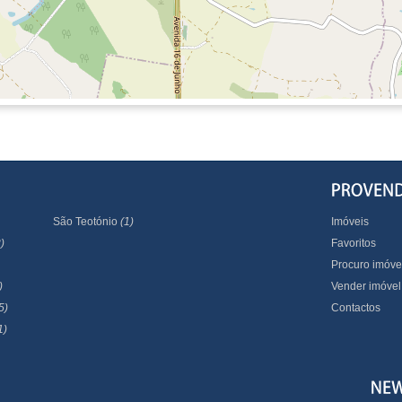
São Teotónio
(1)
Imóveis
)
Favoritos
Procuro imóve
)
Vender imóvel
5)
Contactos
1)