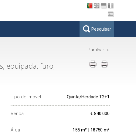
Pesquisar
Partilhar »
, equipada, furo,
Tipo de imóvel
Quinta/Herdade T2+1
Venda
€ 840.000
Área
155 m² | 18750 m²