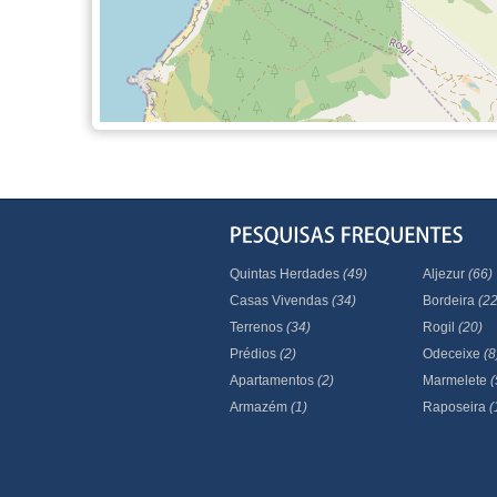
Quintas Herdades
(49)
Aljezur
(66)
Casas Vivendas
(34)
Bordeira
(22
Terrenos
(34)
Rogil
(20)
Prédios
(2)
Odeceixe
(8
Apartamentos
(2)
Marmelete
(
Armazém
(1)
Raposeira
(