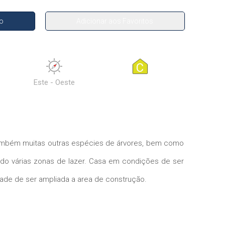
go
Adicionar aos Favoritos
C
Este - Oeste
 também muitas outras espécies de árvores, bem como
ndo várias zonas de lazer. Casa em condições de ser
dade de ser ampliada a area de construção.