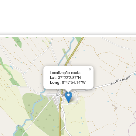
×
Localização exata
Lat
: 37°22‘2.87"N
Long
: 8°47‘54.14"W