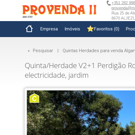
+351 282 998
provenda@mai
Rua 25 de Abr
AMI-5797
8670 ALJEZUR
Empresa
Imóveis
Favoritos
(
0
)
Proc
«
Pesquisar
|
Quintas Herdades para venda Algar
Quinta/Herdade V2+1 Perdigão Rogil
electricidade, jardim