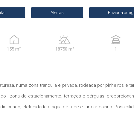
ita
Alertas
Enviar a ami
155 m²
18750 m²
1
tureza, numa zona tranquila e privada, rodeada por pinheiros e
vado , zona de estacionamento, terraços e pérgulas, proporciona
icionado, eletricidade e água de rede e furo artesiano. Possibili