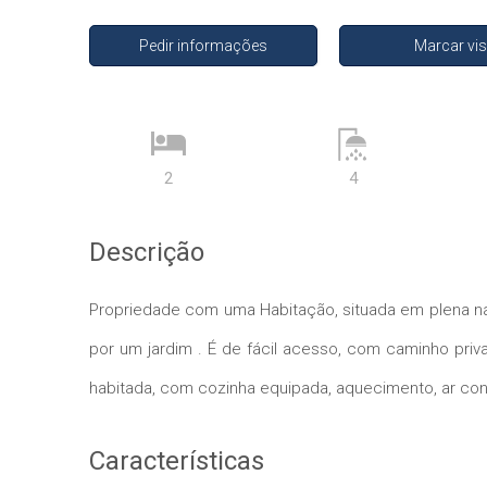
Pedir informações
Marcar vis
2
4
Descrição
Propriedade com uma Habitação, situada em plena na
por um jardim . É de fácil acesso, com caminho pri
habitada, com cozinha equipada, aquecimento, ar cond
Características