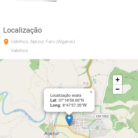
Localização
Valinhos, Aljezur, Faro (Algarve)
Valinhos
+
−
×
Localização exata
Lat
: 37°18‘59.65"N
Long
: 8°47‘57.35"W