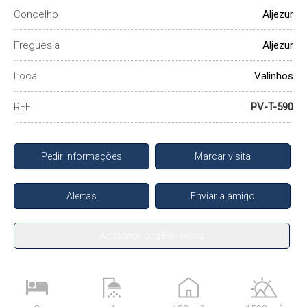
Concelho
Aljezur
Freguesia
Aljezur
Local
Valinhos
REF
PV-T-590
Pedir informações
Marcar visita
Alertas
Enviar a amigo
Adicionar aos Favoritos