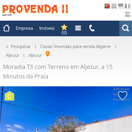
AMI-5797
Empresa
Imóveis
(
0
)
«
Pesquisar
|
Casas Vivendas para venda Algarve
|
Aljezur
|
Aljezur
Moradia T3 com Terreno em Aljezur, a 15
Minutos da Praia
Adicionar
aos
Favoritos