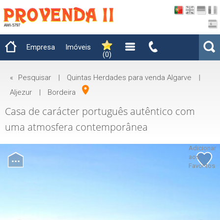
AMI-5797
Empresa
Imóveis
(
0
)
«
Pesquisar
|
Quintas Herdades para venda Algarve
|
Aljezur
|
Bordeira
Casa de carácter português autêntico com
uma atmosfera contemporânea
Adicionar
aos
Favoritos