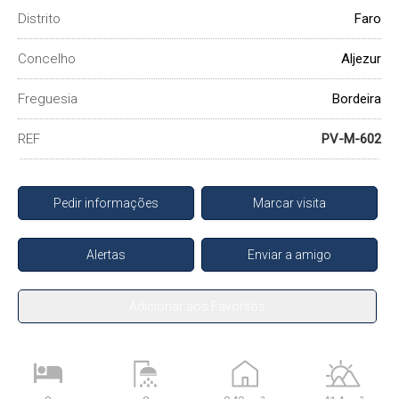
Distrito
Faro
Concelho
Aljezur
Freguesia
Bordeira
REF
PV-M-602
Pedir informações
Marcar visita
Alertas
Enviar a amigo
Adicionar aos Favoritos