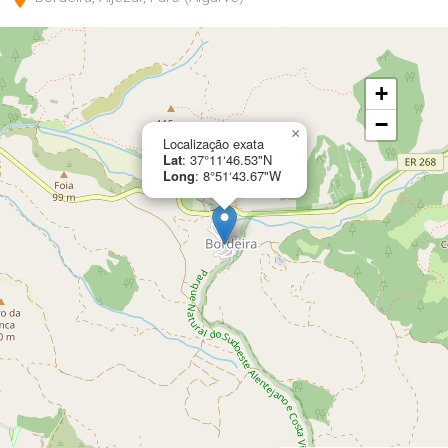
+
−
×
Localização exata
Lat
: 37°11‘46.53"N
Long
: 8°51‘43.67"W