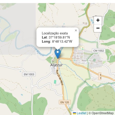
+
−
×
Localização exata
Lat
: 37°18‘59.81"N
Long
: 8°48‘13.42"W
Leaflet
|
© OpenStreetMap