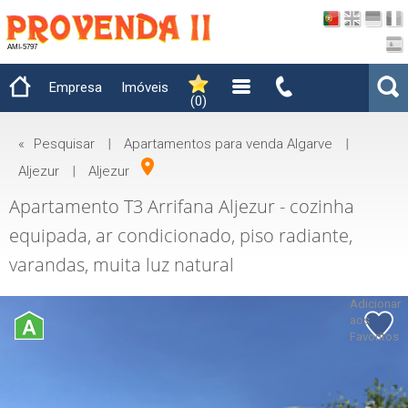
AMI-5797
Empresa
Imóveis
(
0
)
«
Pesquisar
|
Apartamentos para venda Algarve
|
Aljezur
|
Aljezur
Apartamento T3 Arrifana Aljezur - cozinha
equipada, ar condicionado, piso radiante,
varandas, muita luz natural
Adicionar
aos
Favoritos