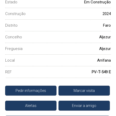
Estado
Em Construção
Construção
2024
Distrito
Faro
Concelho
Aljezur
Freguesia
Aljezur
Local
Arrifana
REF
PV-T-549 E
Pedir informações
Marcar visita
Alertas
Enviar a amigo