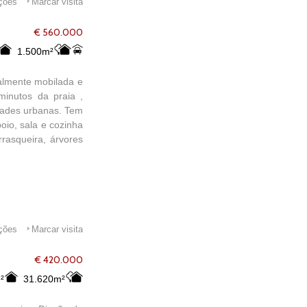
ações
Marcar visita
€ 560.000
1.500m²
talmente mobilada e
minutos da praia ,
idades urbanas. Tem
oio, sala e cozinha
rasqueira, árvores
ações
Marcar visita
€ 420.000
²
31.620m²