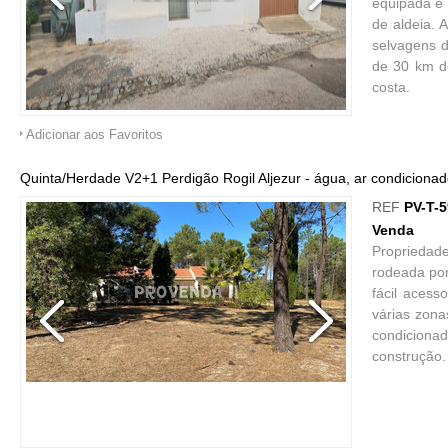
equipada e 
de aldeia. 
selvagens d
de 30 km de
costa.
Adicionar aos Favoritos
Quinta/Herdade V2+1 Perdigão Rogil Aljezur - água, ar condicionado,
REF
PV-T-
Venda
Propriedad
rodeada por
fácil acess
várias zona
condicionad
construção.