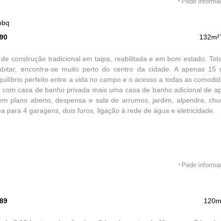
Pedir inform
bbq
590
132m²
de construção tradicional em taipa, reabilitada e em bom estado. To
abitar, encontra-se muito perto do centro da cidade. A apenas 15 
quilíbrio perfeito entre a vida no campo e o acesso a todas as comod
s com casa de banho privada mais uma casa de banho adicional de ap
m plano aberto, despensa e sala de arrumos, jardim, alpendre, chur
ea para 4 garagens, dois furos, ligação à rede de água e eletricidade.
Pedir inform
589
120m