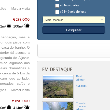
só Novidades
ações
Marcar visita
só Imóveis de luxo
€ 299.000
Mais Recentes
02m²
108m²
o habitação, mas a
 por dois pisos com
m casa de banho. O
xterior dá acesso a
gistada de Aljezur,
ram-se algumas das
ésias dramáticas e
 a cerca de 5 km da
Hotel
ficam logo ao lado.
Aljezur
mercados, cafés e
550.000
€
castelo medieval e
ações
Marcar visita
m a cerca de 30 km
 para quem procura
€ 890.000
Vivenda
é um refúgio sereno
Tramelo
40m²
414m²
Aljezur