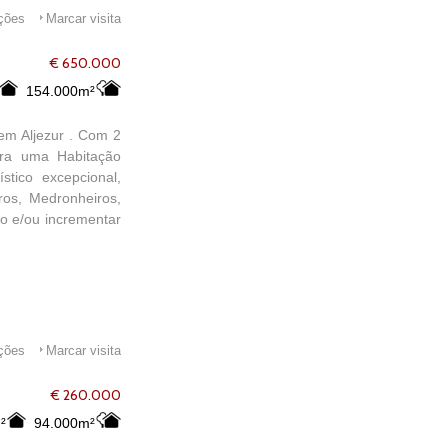
ações
Marcar visita
€ 650.000
154.000m²
 em Aljezur . Com 2
ara uma Habitação
tico excepcional,
iros, Medronheiros,
go e/ou incrementar
ações
Marcar visita
€ 260.000
²
94.000m²