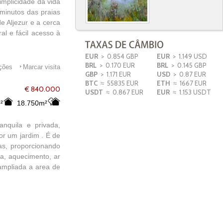
implicidade da vida
 minutos das praias
e Aljezur e a cerca
al e fácil acesso à
EUR
> 0.854 GBP
EUR
> 1.149 USD
BRL
> 0.170 EUR
BRL
> 0.145 GBP
ações
Marcar visita
GBP
> 1.171 EUR
USD
> 0.87 EUR
BTC
≈ 55835 EUR
ETH
≈ 1667 EUR
€ 840.000
USDT
≈ 0.867 EUR
EUR
≈ 1.153 USDT
²
18.750m²
nquila e privada,
r um jardim . É de
as, proporcionando
a, aquecimento, ar
 ampliada a area de