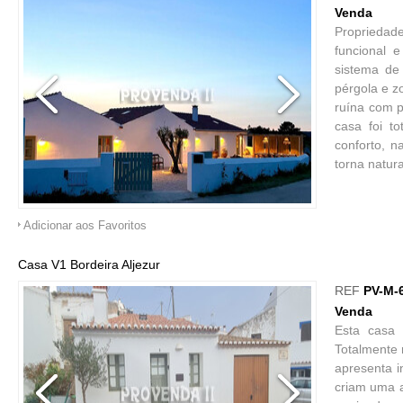
Venda
Propriedad
funcional 
sistema de
pérgola e z
ruína com p
casa foi t
conforto, 
torna natur
Adicionar aos Favoritos
Casa V1 Bordeira Aljezur
REF
PV-M-
Venda
Esta casa
Totalmente 
apresenta i
criam uma 