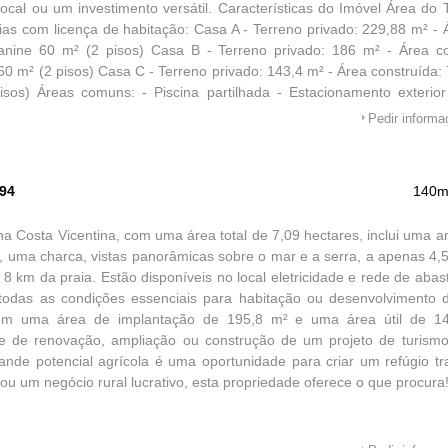
local ou um investimento versátil. Características do Imóvel Área do T
as com licença de habitação: Casa A - Terreno privado: 229,88 m² - 
nine 60 m² (2 pisos) Casa B - Terreno privado: 186 m² - Área co
0 m² (2 pisos) Casa C - Terreno privado: 143,4 m² - Área construída
sos) Áreas comuns: - Piscina partilhada - Estacionamento exterior
 (aprox. 1.500 m²) Localização Premium: - A 10 min das praias da A
Pedir inform
igo - No coração do Parque Natural da Costa Vicentina - A 1
dos, escolas, comércio) - A 30 min de Lagos Potencial: - Investim
ismo rural - Residência própria com possibilidade de rendimento (alugar
594
140m
famílias ou grupos que procuram qualidade de vida e natureza Cont
s e para agendar a sua visita! Este é um imóvel raro na reg
na Costa Vicentina, com uma área total de 7,09 hectares, inclui uma a
e!
l, uma charca, vistas panorâmicas sobre o mar e a serra, a apenas 4,
e 8 km da praia. Estão disponíveis no local eletricidade e rede de aba
todas as condições essenciais para habitação ou desenvolvimento d
tem uma área de implantação de 195,8 m² e uma área útil de 14
de de renovação, ampliação ou construção de um projeto de turismo
de potencial agrícola é uma oportunidade para criar um refúgio tra
 ou um negócio rural lucrativo, esta propriedade oferece o que procura