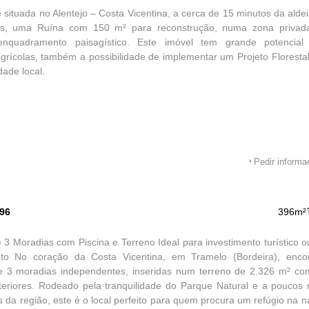
 situada no Alentejo – Costa Vicentina, a cerca de 15 minutos da ald
es, uma Ruína com 150 m² para reconstrução, numa zona privada
enquadramento paisagístico. Este imóvel tem grande potencial
agrícolas, também a possibilidade de implementar um Projeto Florestal
dade local.
Pedir inform
596
396m²
 3 Moradias com Piscina e Terreno Ideal para investimento turístico o
to No coração da Costa Vicentina, em Tramelo (Bordeira), encon
de 3 moradias independentes, inseridas num terreno de 2.326 m² co
eriores. Rodeado pela tranquilidade do Parque Natural e a poucos 
s da região, este é o local perfeito para quem procura um refúgio na n