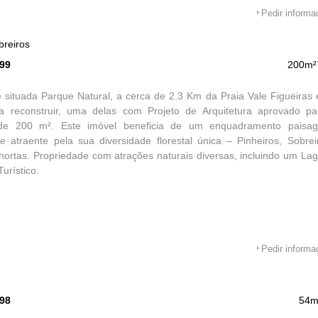
Pedir inform
breiros
599
200m²
 situada Parque Natural, a cerca de 2.3 Km da Praia Vale Figueiras
a reconstruir, uma delas com Projeto de Arquitetura aprovado p
e 200 m². Este imóvel beneficia de um enquadramento paisagís
e atraente pela sua diversidade florestal única – Pinheiros, Sobre
ortas. Propriedade com atrações naturais diversas, incluindo um La
urístico.
Pedir inform
598
54m