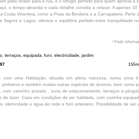
um pátio virado para a rua, é o refúgio perfeito para quem aprecia a s
Aqui, o tempo abranda e cada detalhe convida a relaxar. A apenas 10
a Costa Vicentina, como a Praia da Bordeira e a Carrapateira. Perto d
 Sagres e Lagos, oferece o equilíbrio perfeito entre tranquilidade rur
Pedir inform
 terraços, equipada, furo, electricidade, jardim
597
155m
e com uma Habitação, situada em plena natureza, numa zona tra
 pinheiros e também muitas outras espécies de árvores, bem como po
o, com caminho privado , zona de estacionamento, terraços e pérgul
s de lazer. Casa em condições de ser habitada, com cozinha equipad
o, eletricidade e água de rede e furo artesiano. Possibilidade de ser