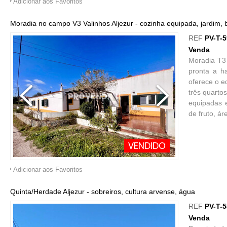
Adicionar aos Favoritos
Moradia no campo V3 Valinhos Aljezur - cozinha equipada, jardim, 
REF
PV-T-
Venda
Moradia T3 
pronta a h
oferece o e
três quarto
equipadas e
de fruto, ár
VENDIDO
Adicionar aos Favoritos
Quinta/Herdade Aljezur - sobreiros, cultura arvense, água
REF
PV-T-
Venda