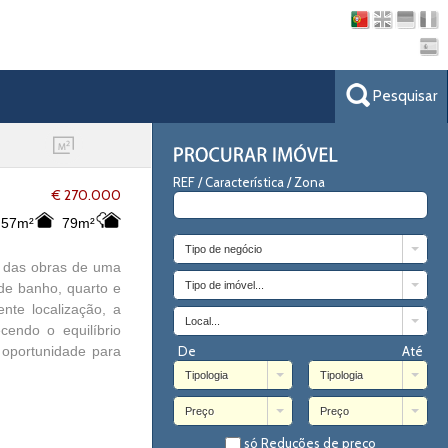
Pesquisar
REF / Característica / Zona
€ 270.000
57m²
79m²
Tipo de negócio
o das obras de uma
Tipo de imóvel...
de banho, quarto e
nte localização, a
Local...
cendo o equilíbrio
 oportunidade para
De
Até
Tipologia
Tipologia
Preço
Preço
só Reduções de preço