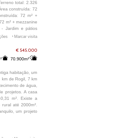
erreno total: 2.326
Área construída: 72
nstruída: 72 m² +
: 72 m² + mezzanine
 - Jardim e pátios
rrifana, Amoreira e
ações
Marcar visita
5 min de Aljezur
ento em alojamento
€ 545.000
 as outras casas) -
²
70.900m²
acte-nos para mais
ião — não perca a
ntiga habitação, um
5 km de Rogil, 7 km
stecimento de água,
e projetos. A casa
0,31 m². Existe a
 rural até 2000m².
nquilo, um projeto
!