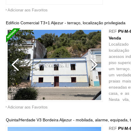
Adicionar aos Favoritos
Edifício Comercial T3+1 Aljezur - terraço, localização privilegiada
REF
PV-M-
Venda
Localizado 
localização
acessos ind
piso superi
um terraço.
um verdade
praias mai
enseadas es
casa, e as 
Nesta vila
restaurante
Adicionar aos Favoritos
ruas de cal
de distânc
Quinta/Herdade V3 Bordeira Aljezur - mobilada, alarme, equipada, t
uma experiê
REF
PV-M-
onde o Alga