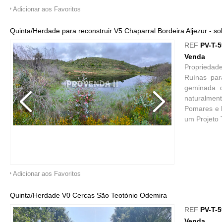
Adicionar aos Favoritos
Quinta/Herdade para reconstruir V5 Chaparral Bordeira Aljezur - so
REF
PV-T-
Venda
Propriedade
Ruínas par
geminada d
naturalment
Pomares e h
um Projeto T
Adicionar aos Favoritos
Quinta/Herdade V0 Cercas São Teotónio Odemira
REF
PV-T-
Venda