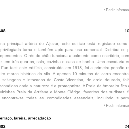
Pedir inform
608
1
na principal artéria de Aljezur, este edifício está registado com
 privilegiada torna o também apto para uso comercial. Distribui se
ependentes. O rés do chão funciona atualmente como escritório, co
or tem três quartos, sala, cozinha e casa de banho. Uma escadaria e
 Fun fact: este edifício, construído em 1913, foi a primeira pensão re
iro marco histórico da vila. A apenas 10 minutos de carro encont
s selvagens e intocadas da Costa Vicentina, de areia dourada, fal
condidas onde a natureza é a protagonista. A Praia da Amoreira fica
vizinhas Praia da Arrifana e Monte Clérigo, favoritas dos surfistas, 
, encontra-se todas as comodidades essenciais, incluindo super
s locais, centro de Saúde, escola, bancos, correios, bem como um 
Pedir inform
çada cheias de charme. As animadas cidades de Sagres e Lagos fica
ia, e o Aeroporto de Faro fica a aproximadamente 125 km. Perfeita
erraço, lareira, arrecadação
ncia autêntica e repleta de natureza, longe das multidões, esta casa 
602
2
rve revela o seu lado mais genuíno e intemporal.