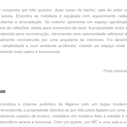
e composta por três quartos, duas casas de banho, sala de estar a
e lareira. Encontra se mobilada e equipada com aquecimento radi
 alarme e arrecadação. No exterior apresenta um espaço ajardinado
ona de refeições, ideais para momentos de lazer. A propriedade inclu
otencial para reconstrução, oferecendo uma oportunidade adicional d
otalmente reconstruída por uma arquitecta de interiores. Foi des
na simplicidade e num ambiente acolhedor, criando um espaço onde 
almente mais calmo e harmonioso.
Pedir inform
600
 combina o charme autêntico do Algarve com um toque moderno
reconstruída a propriedade distribui-se por três pisos ligados por um
nteriores caiados de branco, mobiliário em madeira feito à medida e t
atmosfera serena e luminosa. Com um quarto, um WC e uma sala e a 