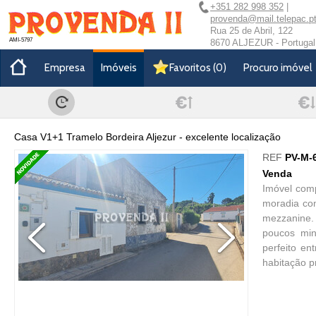
+351 282 998 352
|
provenda@mail.telepac.p
Rua 25 de Abril, 122
AMI-5797
8670 ALJEZUR - Portugal
Empresa
Imóveis
Favoritos
(
0
)
Procuro imóvel
Casa V1+1 Tramelo Bordeira Aljezur - excelente localização
REF
PV-M-
Venda
Imóvel com
moradia com
mezzanine.
poucos min
perfeito e
habitação pr