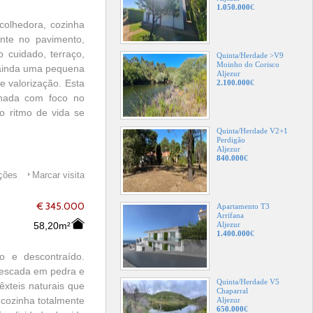
1.050.000
€
colhedora, cozinha
ante no pavimento,
 cuidado, terraço,
Quinta/Herdade >V9
Moinho do Corisco
i ainda uma pequena
Aljezur
e valorização. Esta
2.100.000
€
enhada com foco no
o ritmo de vida se
Quinta/Herdade V2+1
Perdigão
Aljezur
840.000
€
ações
Marcar visita
€ 345.000
Apartamento T3
Arrifana
58,20m²
Aljezur
1.400.000
€
 e descontraído.
a escada em pedra e
Quinta/Herdade V5
êxteis naturais que
Chaparral
cozinha totalmente
Aljezur
650.000
€