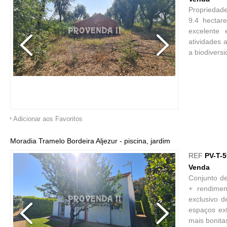
Propriedade
9.4 hectar
excelente 
atividades 
a biodiversi
Adicionar aos Favoritos
Moradia Tramelo Bordeira Aljezur - piscina, jardim
REF
PV-T-
Venda
Conjunto de
+ rendimen
exclusivo 
espaços ext
mais bonita