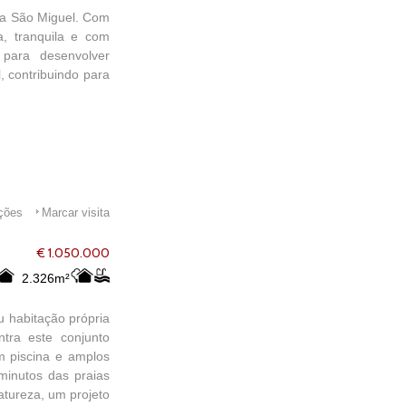
eia São Miguel. Com
, tranquila e com
 para desenvolver
, contribuindo para
ações
Marcar visita
€ 1.050.000
2.326m²
u habitação própria
tra este conjunto
m piscina e amplos
minutos das praias
atureza, um projeto