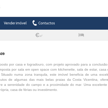
t
Vender imóvel
Contactos
609
posto por casa e logradouro, com projeto aprovado para a conclusã
posta por sala em open space com kitchenette, sala de estar, casa 
 Situado numa zona tranquila, este imóvel beneficia de uma excele
utos de algumas das mais belas praias da Costa Vicentina, ofere
ntre a serenidade do campo e a proximidade do mar. Uma excelente
ópria, casa de férias ou investimento.