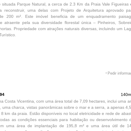
 situada Parque Natural, a cerca de 2.3 Km da Praia Vale Figueiras
a reconstruir, uma delas com Projeto de Arquitetura aprovado p
e 200 m². Este imóvel beneficia de um enquadramento paisagís
e atraente pela sua diversidade florestal única – Pinheiros, Sobre
ortas. Propriedade com atrações naturais diversas, incluindo um La
urístico.
Pedir inform
594
140m
na Costa Vicentina, com uma área total de 7,09 hectares, inclui uma a
l, uma charca, vistas panorâmicas sobre o mar e a serra, a apenas 4,
e 8 km da praia. Estão disponíveis no local eletricidade e rede de aba
todas as condições essenciais para habitação ou desenvolvimento d
tem uma área de implantação de 195,8 m² e uma área útil de 14