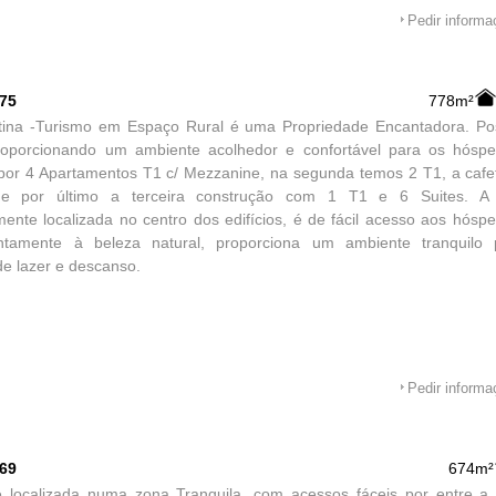
Pedir inform
575
778m²
tina -Turismo em Espaço Rural é uma Propriedade Encantadora. Po
 proporcionando um ambiente acolhedor e confortável para os hós
 por 4 Apartamentos T1 c/ Mezzanine, na segunda temos 2 T1, a cafe
 e por último a terceira construção com 1 T1 e 6 Suites. A p
mente localizada no centro dos edifícios, é de fácil acesso aos hós
ntamente à beleza natural, proporciona um ambiente tranquilo 
e lazer e descanso.
Pedir inform
569
674m²
e localizada numa zona Tranquila, com acessos fáceis por entre a 