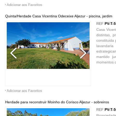
Adicionar aos Favoritos
Quinta/Herdade Casa Vicentina Odeceixe Aljezur - piscina, jardim
REF
PV-T-
Casa Vicen
distintas,
constituida
lavandaria
estrategica
mantido ju
momentos d
Adicionar aos Favoritos
Herdade para reconstruir Moinho do Corisco Aljezur - sobreiros
REF
PV-T-
Propriedad