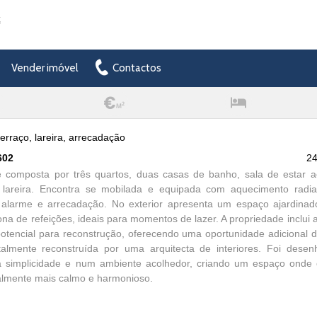
t
Vender imóvel
Contactos
erraço, lareira, arrecadação
602
2
e composta por três quartos, duas casas de banho, sala de estar a
e lareira. Encontra se mobilada e equipada com aquecimento radi
 alarme e arrecadação. No exterior apresenta um espaço ajardinado
ona de refeições, ideais para momentos de lazer. A propriedade inclu
otencial para reconstrução, oferecendo uma oportunidade adicional d
otalmente reconstruída por uma arquitecta de interiores. Foi des
na simplicidade e num ambiente acolhedor, criando um espaço onde 
almente mais calmo e harmonioso.