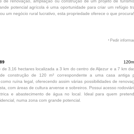
de de renovação, ampliação ou construção de um projeto de turismo
de potencial agrícola é uma oportunidade para criar um refúgio tra
 ou um negócio rural lucrativo, esta propriedade oferece o que procura
Pedir inform
589
120m
 de 3,16 hectares localizada a 3 km do centro de Aljezur e a 7 km da
de construção de 120 m² correspondente a uma casa antiga pa
a como ruína legal, oferecendo assim várias possibilidades de renova
ta, com áreas de cultura arvense e sobreiros. Possui acesso rodoviário
ctrica e abastecimento de água no local. Ideal para quem preten
sidencial, numa zona com grande potencial.