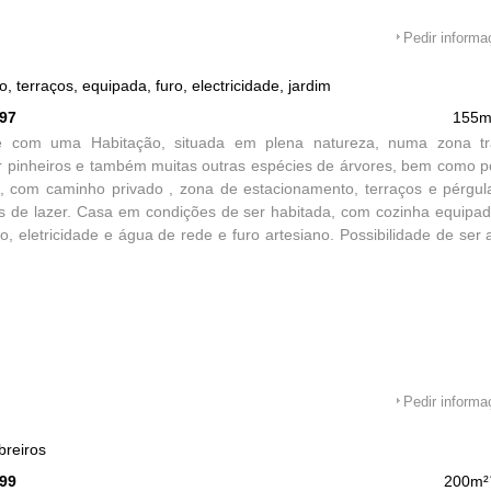
Pedir inform
 terraços, equipada, furo, electricidade, jardim
597
155m
e com uma Habitação, situada em plena natureza, numa zona tra
 pinheiros e também muitas outras espécies de árvores, bem como po
o, com caminho privado , zona de estacionamento, terraços e pérgul
s de lazer. Casa em condições de ser habitada, com cozinha equipad
o, eletricidade e água de rede e furo artesiano. Possibilidade de ser
Pedir inform
breiros
599
200m²