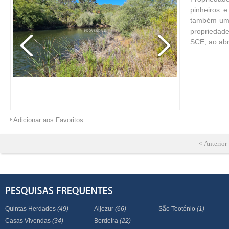
pinheiros 
também um b
propriedade
SCE, ao abr
Adicionar aos Favoritos
< Anterior
Quintas Herdades
(49)
Aljezur
(66)
São Teotónio
(1)
Casas Vivendas
(34)
Bordeira
(22)