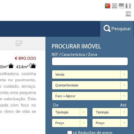
Pesquisar
REF / Característica / Zona
€ 890.000
40m²
414m²
colhedora, cozinha
Venda
ante no pavimento,
Quinta/Herdade
 cuidado, terraço,
i ainda uma pequena
Faro > Aljezur
e valorização. Esta
enhada com foco no
De
Até
o ritmo de vida se
Tipologia
Tipologia
Preço
Preço
só Reduções de preço