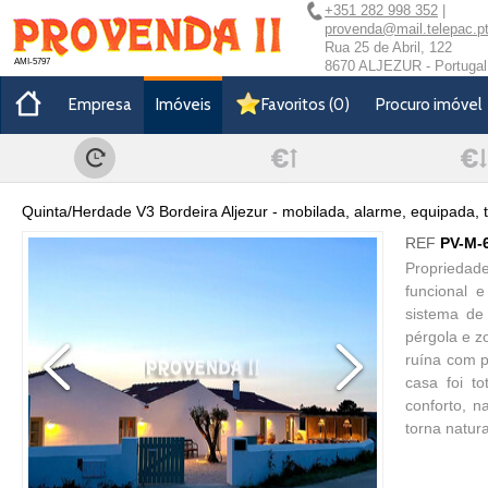
+351 282 998 352
|
provenda@mail.telepac.p
Rua 25 de Abril, 122
AMI-5797
8670 ALJEZUR - Portugal
Empresa
Imóveis
Favoritos
(
0
)
Procuro imóvel
Quinta/Herdade V3 Bordeira Aljezur - mobilada, alarme, equipada, t
REF
PV-M-
Propriedad
funcional 
sistema de
pérgola e z
ruína com p
casa foi t
conforto, 
torna natur