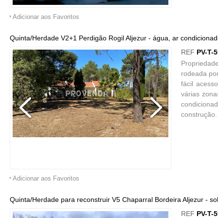
Adicionar aos Favoritos
Quinta/Herdade V2+1 Perdigão Rogil Aljezur - água, ar condicionado,
REF
PV-T-
Propriedad
rodeada por
fácil acess
várias zona
condicionad
construção.
Adicionar aos Favoritos
Quinta/Herdade para reconstruir V5 Chaparral Bordeira Aljezur - so
REF
PV-T-