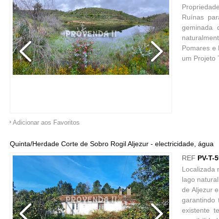
Propriedade
Ruínas par
geminada d
naturalment
Pomares e h
um Projeto T
Adicionar aos Favoritos
Quinta/Herdade Corte de Sobro Rogil Aljezur - electricidade, água
REF
PV-T-
Localizada 
lago natura
de Aljezur 
garantindo 
existente 