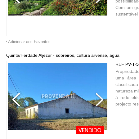
possibilida
Com um gran
sustentável
Adicionar aos Favoritos
Quinta/Herdade Aljezur - sobreiros, cultura arvense, água
REF
PV-T-
Propriedade
uma área 
classificad
natureza mis
à rede elé
projecto re
VENDIDO