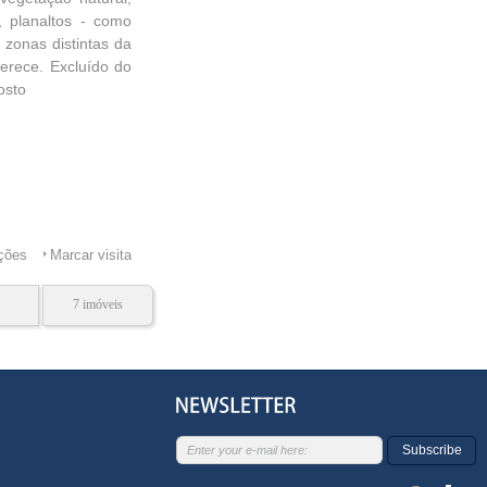
, planaltos - como
 zonas distintas da
ferece. Excluído do
osto
ações
Marcar visita
7 imóveis
Subscribe