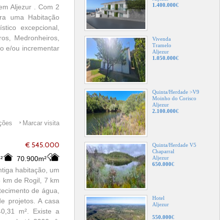
1.400.000
€
 em Aljezur . Com 2
ara uma Habitação
tico excepcional,
iros, Medronheiros,
Vivenda
Tramelo
go e/ou incrementar
Aljezur
1.050.000
€
Quinta/Herdade >V9
Moinho do Corisco
Aljezur
2.100.000
€
ações
Marcar visita
€ 545.000
Quinta/Herdade V5
Chaparral
²
70.900m²
Aljezur
650.000
€
ntiga habitação, um
5 km de Rogil, 7 km
stecimento de água,
Hotel
e projetos. A casa
Aljezur
0,31 m². Existe a
550.000
€