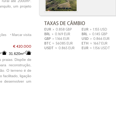
 rural até 2000m².
nquilo, um projeto
!
EUR
> 0.858 GBP
EUR
> 1.155 USD
BRL
> 0.169 EUR
BRL
> 0.145 GBP
ações
Marcar visita
GBP
> 1.166 EUR
USD
> 0.866 EUR
BTC
≈ 56085 EUR
ETH
≈ 1667 EUR
€ 420.000
USDT
≈ 0.865 EUR
EUR
≈ 1.156 USDT
²
31.620m²
s praias. Dispõe de
ra reconstrução,
ção. O terreno é de
 facilitado, ligação
de desenvolver um