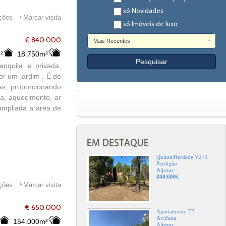
só Novidades
ações
Marcar visita
só Imóveis de luxo
€ 840.000
Mais Recentes
²
18.750m²
nquila e privada,
r um jardim . É de
as, proporcionando
a, aquecimento, ar
 ampliada a area de
Quinta/Herdade V2+1
Perdigão
Aljezur
840.000
€
ações
Marcar visita
€ 650.000
Apartamento T3
Arrifana
154.000m²
Aljezur