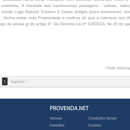
e sobreiros. A Herdade tem harmoniosas paisagens - colinas, vales
onito Lago Natural. Existem 3 Casas antigas (para reconstruir), em
. Venha visitar esta Propriedade e usufrua do que a natureza nos o
igo da alínea g) do artigo 4º, Do Decreto-Lei nº 118/2015, de 20 de ag
Pedir inform
1
Seguinte >
Imóveis
Condições Gerais
Favoritos
Cookies