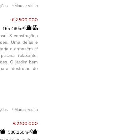
ações
Marcar visita
€ 2.500.000
165.480m²
ssui 3 construções
pedes. Uma delas é
taria e armazém c/
iscina relaxante,
pedes. O jardim bem
para desfrutar de
ações
Marcar visita
€ 2.100.000
380.250m²
vegetação natural,