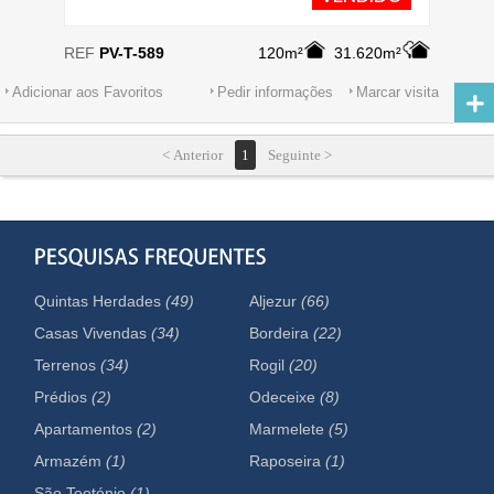
REF
PV-T-589
120m²
31.620m²
Adicionar aos Favoritos
Pedir informações
Marcar visita
< Anterior
1
Seguinte >
Quintas Herdades
(49)
Aljezur
(66)
Casas Vivendas
(34)
Bordeira
(22)
Terrenos
(34)
Rogil
(20)
Prédios
(2)
Odeceixe
(8)
Apartamentos
(2)
Marmelete
(5)
Armazém
(1)
Raposeira
(1)
São Teotónio
(1)