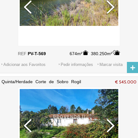
REF
PV-T-569
674m²
380.250m²
Adicionar aos Favoritos
Pedir informações
Marcar visita
Quinta/Herdade Corte de Sobro Rogil
€ 545.000
Aljezur - electricidade, água