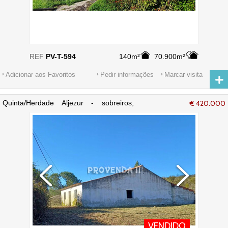
REF
PV-T-594
140m²
70.900m²
Adicionar aos Favoritos
Pedir informações
Marcar visita
Quinta/Herdade Aljezur - sobreiros,
€ 420.000
cultura arvense, água
VENDIDO