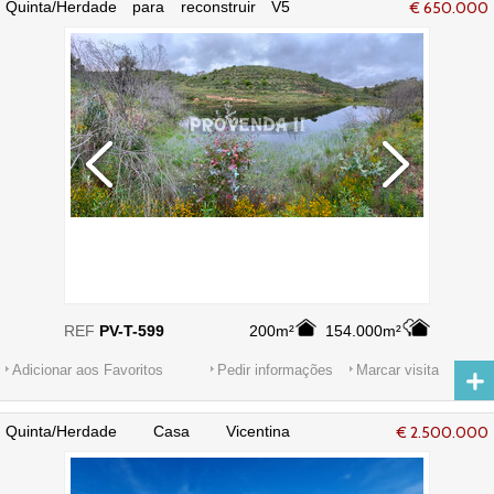
Quinta/Herdade para reconstruir V5
€ 650.000
Chaparral Bordeira Aljezur - sobreiros
REF
PV-T-599
200m²
154.000m²
Adicionar aos Favoritos
Pedir informações
Marcar visita
Quinta/Herdade Casa Vicentina
€ 2.500.000
Odeceixe Aljezur - piscina, jardim