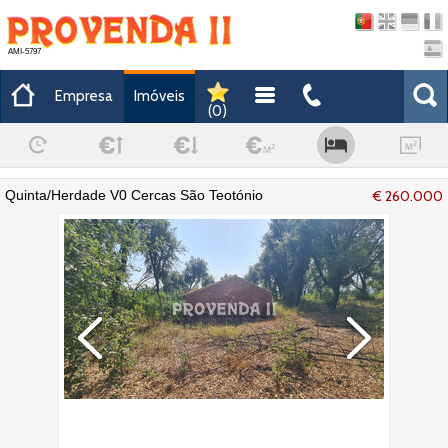
AMI-5797
Empresa
Imóveis
(
0
)
Quinta/Herdade V0 Cercas São Teotónio
€ 260.000
Odemira