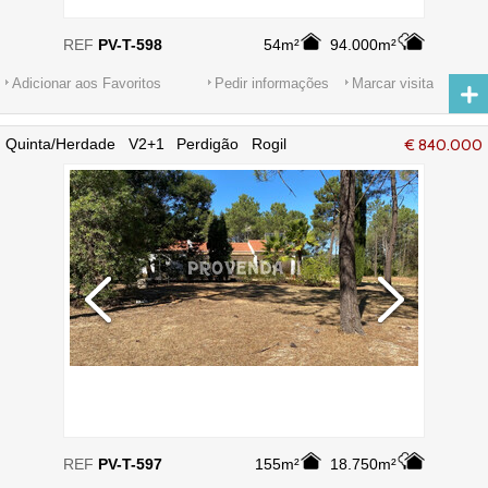
REF
PV-T-598
54m²
94.000m²
Adicionar aos Favoritos
Pedir informações
Marcar visita
Quinta/Herdade V2+1 Perdigão Rogil
€ 840.000
Aljezur - água, ar condicionado,
terraços, equipada, furo, electricidade,
jardim
REF
PV-T-597
155m²
18.750m²