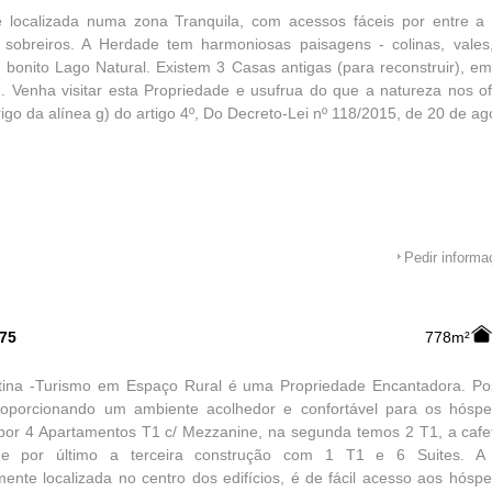
e localizada numa zona Tranquila, com acessos fáceis por entre a 
e sobreiros. A Herdade tem harmoniosas paisagens - colinas, vales
onito Lago Natural. Existem 3 Casas antigas (para reconstruir), em
. Venha visitar esta Propriedade e usufrua do que a natureza nos o
igo da alínea g) do artigo 4º, Do Decreto-Lei nº 118/2015, de 20 de ag
Pedir inform
575
778m²
tina -Turismo em Espaço Rural é uma Propriedade Encantadora. Po
 proporcionando um ambiente acolhedor e confortável para os hós
 por 4 Apartamentos T1 c/ Mezzanine, na segunda temos 2 T1, a cafe
 e por último a terceira construção com 1 T1 e 6 Suites. A p
mente localizada no centro dos edifícios, é de fácil acesso aos hós