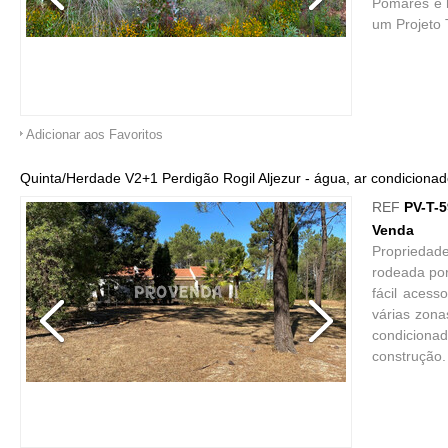
Pomares e h
um Projeto T
Adicionar aos Favoritos
Quinta/Herdade V2+1 Perdigão Rogil Aljezur - água, ar condicionado,
REF
PV-T-
Venda
Propriedad
rodeada por
fácil acess
várias zona
condicionad
construção.