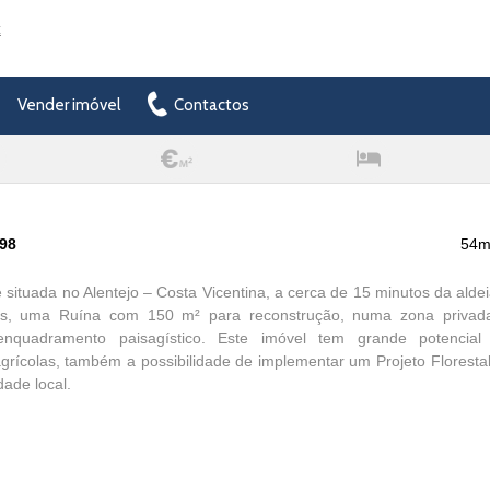
t
Vender imóvel
Contactos
598
54m
 situada no Alentejo – Costa Vicentina, a cerca de 15 minutos da ald
es, uma Ruína com 150 m² para reconstrução, numa zona privada
enquadramento paisagístico. Este imóvel tem grande potencial
agrícolas, também a possibilidade de implementar um Projeto Florestal
dade local.