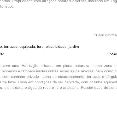
ortas. Propriedade com atrações naturais diversas, incluindo um La
urístico.
Pedir inform
 terraços, equipada, furo, electricidade, jardim
597
155m
e com uma Habitação, situada em plena natureza, numa zona tra
 pinheiros e também muitas outras espécies de árvores, bem como po
o, com caminho privado , zona de estacionamento, terraços e pérgul
s de lazer. Casa em condições de ser habitada, com cozinha equipad
o, eletricidade e água de rede e furo artesiano. Possibilidade de ser