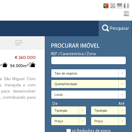
Pesquisar
REF / Característica / Zona
€ 260.000
²
94.000m²
Tipo de negócio
eia São Miguel. Com
Quinta/Herdade
, tranquila e com
 para desenvolver
Local...
, contribuindo para
De
Até
Tipologia
Tipologia
Preço
Preço
só Reduções de preço