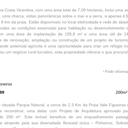
na Costa Vicentina, com uma área total de 7,09 hectares, inclui uma a
l, uma charca, vistas panorâmicas sobre o mar e a serra, a apenas 4,
e 8 km da praia. Estão disponíveis no local eletricidade e rede de aba
todas as condições essenciais para habitação ou desenvolvimento d
tem uma área de implantação de 195,8 m² e uma área útil de 14
de de renovação, ampliação ou construção de um projeto de turismo
de potencial agrícola é uma oportunidade para criar um refúgio tra
 ou um negócio rural lucrativo, esta propriedade oferece o que procura
Pedir inform
breiros
599
200m²
 situada Parque Natural, a cerca de 2.3 Km da Praia Vale Figueiras
a reconstruir, uma delas com Projeto de Arquitetura aprovado p
e 200 m². Este imóvel beneficia de um enquadramento paisagís
e atraente pela sua diversidade florestal única – Pinheiros, Sobre