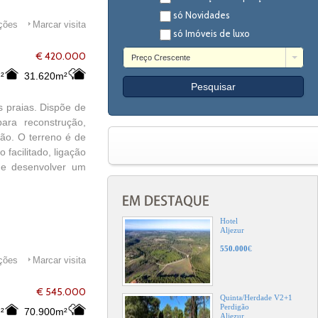
só Novidades
ações
Marcar visita
só Imóveis de luxo
€ 420.000
Preço Crescente
²
31.620m²
s praias. Dispõe de
ra reconstrução,
ção. O terreno é de
 facilitado, ligação
de desenvolver um
Hotel
Aljezur
550.000
€
ações
Marcar visita
€ 545.000
Quinta/Herdade V2+1
Perdigão
²
70.900m²
Aljezur