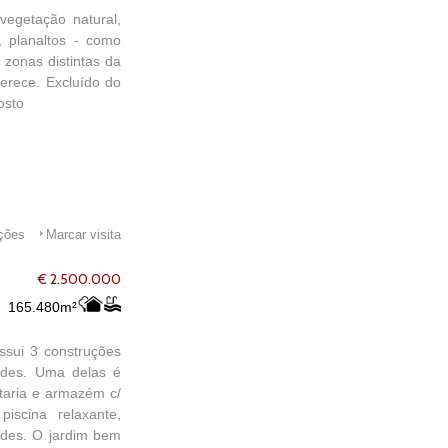
vegetação natural,
, planaltos - como
 zonas distintas da
ferece. Excluído do
osto
ações
Marcar visita
€ 2.500.000
165.480m²
ssui 3 construções
pedes. Uma delas é
taria e armazém c/
iscina relaxante,
pedes. O jardim bem