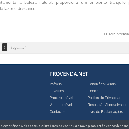
ntamente à beleza natural, proporciona um ambiente tranquilo 
e lazer e descanso.
Pedir inform
1
Seguinte >
Imóveis
Condições Gerais
Favoritos
Cookies
Procuro imóvel
Política de Privacidade
Vender imóvel
Resolução Alternativa de L
Contactos
Livro de Reclamações
zar a experiência web dos seus utilizadores. Ao continuar a navegação, está a concordar com