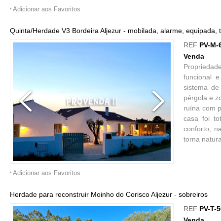
Adicionar aos Favoritos
Quinta/Herdade V3 Bordeira Aljezur - mobilada, alarme, equipada, t
REF
PV-M-
Venda
Propriedad
funcional 
sistema de
pérgola e z
ruína com p
casa foi t
conforto, 
torna natur
Adicionar aos Favoritos
Herdade para reconstruir Moinho do Corisco Aljezur - sobreiros
REF
PV-T-
Venda