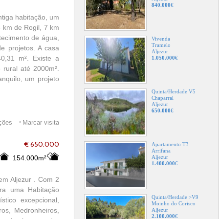
840.000
€
ntiga habitação, um
5 km de Rogil, 7 km
stecimento de água,
Vivenda
Tramelo
e projetos. A casa
Aljezur
0,31 m². Existe a
1.050.000
€
 rural até 2000m².
nquilo, um projeto
!
Quinta/Herdade V5
Chaparral
Aljezur
650.000
€
ações
Marcar visita
€ 650.000
Apartamento T3
Arrifana
154.000m²
Aljezur
1.400.000
€
 em Aljezur . Com 2
ara uma Habitação
Quinta/Herdade >V9
tico excepcional,
Moinho do Corisco
iros, Medronheiros,
Aljezur
2.100.000
€