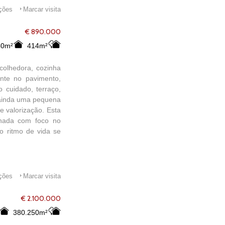
ações
Marcar visita
€ 890.000
40m²
414m²
colhedora, cozinha
ante no pavimento,
 cuidado, terraço,
i ainda uma pequena
e valorização. Esta
enhada com foco no
o ritmo de vida se
ações
Marcar visita
€ 2.100.000
380.250m²