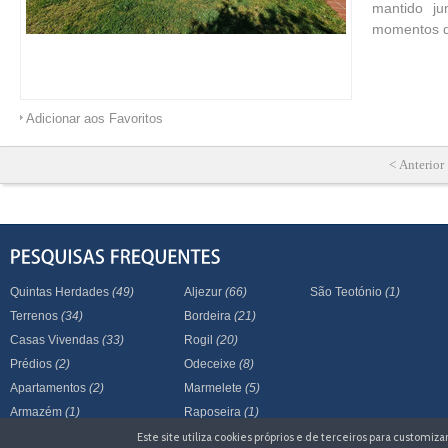
mantido ju
momentos d
Adicionar aos Favoritos
< Anterior
Quintas Herdades
(49)
Aljezur
(66)
São Teotónio
(1)
Terrenos
(34)
Bordeira
(21)
Casas Vivendas
(33)
Rogil
(20)
Prédios
(2)
Odeceixe
(8)
Apartamentos
(2)
Marmelete
(5)
Armazém
(1)
Raposeira
(1)
Este site utiliza cookies próprios e de terceiros para customi