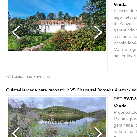
Venda
Localizada 
lago natura
de Aljezur 
garantindo 
existente 
possibilida
Com um gran
sustentável
Adicionar aos Favoritos
Quinta/Herdade para reconstruir V5 Chaparral Bordeira Aljezur - so
REF
PV-T-
Venda
Propriedade
Ruínas par
geminada d
naturalment