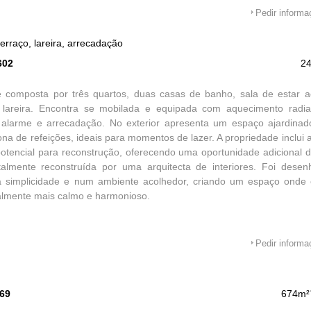
Pedir inform
erraço, lareira, arrecadação
602
2
e composta por três quartos, duas casas de banho, sala de estar a
e lareira. Encontra se mobilada e equipada com aquecimento radi
 alarme e arrecadação. No exterior apresenta um espaço ajardinado
ona de refeições, ideais para momentos de lazer. A propriedade inclu
otencial para reconstrução, oferecendo uma oportunidade adicional d
otalmente reconstruída por uma arquitecta de interiores. Foi des
na simplicidade e num ambiente acolhedor, criando um espaço onde 
almente mais calmo e harmonioso.
Pedir inform
569
674m²