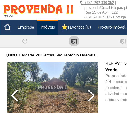
+351 282 998 352
|
provenda@mail.telepac.p
Rua 25 de Abril, 122
AMI-5797
8670 ALJEZUR - Portugal
Empresa
Imóveis
Favoritos
(
0
)
Procuro imóvel
Quinta/Herdade V0 Cercas São Teotónio Odemira
REF
PV-T-
Venda
Propriedade
9.4 hectar
excelente 
atividades 
a biodiversi