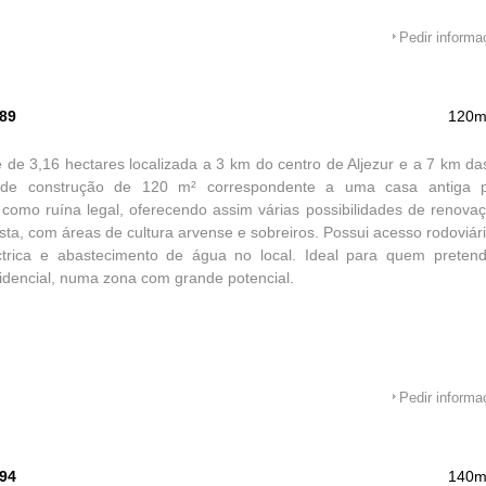
Pedir inform
589
120m
 de 3,16 hectares localizada a 3 km do centro de Aljezur e a 7 km da
de construção de 120 m² correspondente a uma casa antiga pa
a como ruína legal, oferecendo assim várias possibilidades de renova
ta, com áreas de cultura arvense e sobreiros. Possui acesso rodoviário
ctrica e abastecimento de água no local. Ideal para quem preten
sidencial, numa zona com grande potencial.
Pedir inform
594
140m