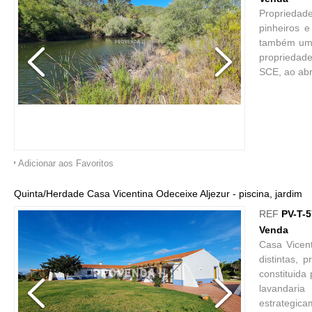
Propriedad
pinheiros 
também um b
propriedade
SCE, ao abr
Adicionar aos Favoritos
Quinta/Herdade Casa Vicentina Odeceixe Aljezur - piscina, jardim
REF
PV-T-
Venda
Casa Vicen
distintas,
constituida
lavandaria
estrategica