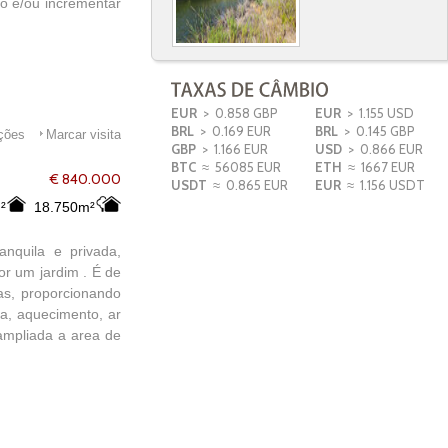
go e/ou incrementar
EUR
> 0.858 GBP
EUR
> 1.155 USD
BRL
> 0.169 EUR
BRL
> 0.145 GBP
ações
Marcar visita
GBP
> 1.166 EUR
USD
> 0.866 EUR
BTC
≈ 56085 EUR
ETH
≈ 1667 EUR
€ 840.000
USDT
≈ 0.865 EUR
EUR
≈ 1.156 USDT
²
18.750m²
nquila e privada,
r um jardim . É de
as, proporcionando
a, aquecimento, ar
 ampliada a area de