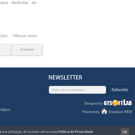
para desfrutar de
ações
Marcar visita
8 imóveis
Subscribe
Designed by
itígios
Espaços WEB
Powered by
 a sua utilização, de acordo com a nossa
Política de Privacidade
.
OK