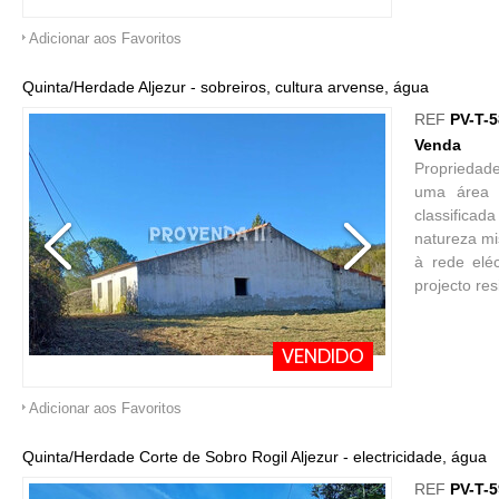
Adicionar aos Favoritos
Quinta/Herdade Aljezur - sobreiros, cultura arvense, água
REF
PV-T-
Venda
Propriedade
uma área 
classificad
natureza mis
à rede elé
projecto re
VENDIDO
Adicionar aos Favoritos
Quinta/Herdade Corte de Sobro Rogil Aljezur - electricidade, água
REF
PV-T-