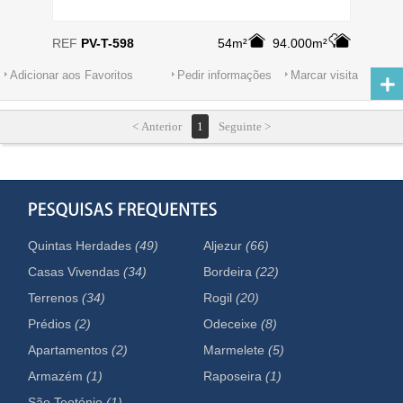
REF
PV-T-598
54m²
94.000m²
Adicionar aos Favoritos
Pedir informações
Marcar visita
< Anterior
1
Seguinte >
Quintas Herdades
(49)
Aljezur
(66)
Casas Vivendas
(34)
Bordeira
(22)
Terrenos
(34)
Rogil
(20)
Prédios
(2)
Odeceixe
(8)
Apartamentos
(2)
Marmelete
(5)
Armazém
(1)
Raposeira
(1)
São Teotónio
(1)