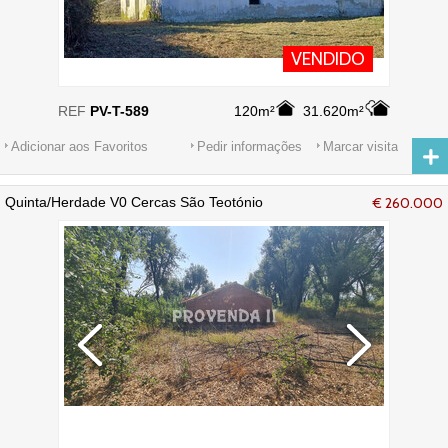
VENDIDO
REF
PV-T-589
120m²
31.620m²
Adicionar aos Favoritos
Pedir informações
Marcar visita
Quinta/Herdade V0 Cercas São Teotónio
€ 260.000
Odemira