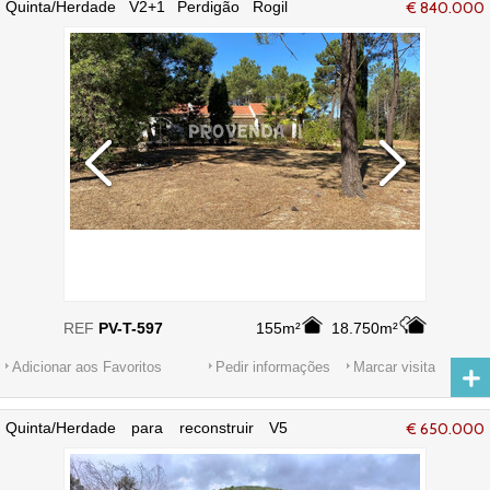
Quinta/Herdade V2+1 Perdigão Rogil
€ 840.000
Aljezur - água, ar condicionado,
terraços, equipada, furo, electricidade,
jardim
REF
PV-T-597
155m²
18.750m²
Adicionar aos Favoritos
Pedir informações
Marcar visita
Quinta/Herdade para reconstruir V5
€ 650.000
Chaparral Bordeira Aljezur - sobreiros