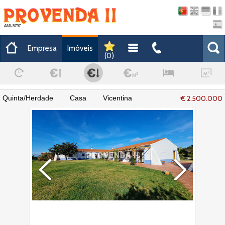
AMI-5797
Empresa
Imóveis
(
0
)
Quinta/Herdade Casa Vicentina
€ 2.500.000
Odeceixe Aljezur - piscina, jardim