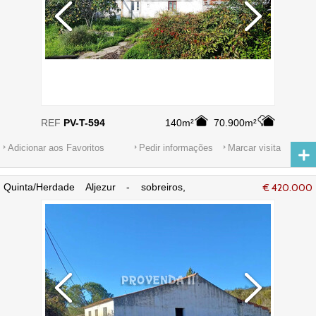
REF
PV-T-594
140m²
70.900m²
Adicionar aos Favoritos
Pedir informações
Marcar visita
Quinta/Herdade Aljezur - sobreiros,
€ 420.000
cultura arvense, água