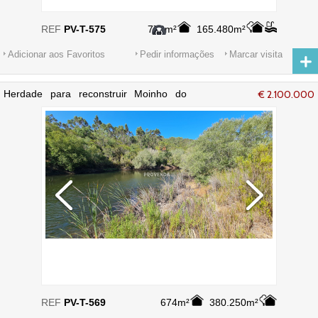
REF
PV-T-575
778m²
165.480m²
Adicionar aos Favoritos
Pedir informações
Marcar visita
Herdade para reconstruir Moinho do
€ 2.100.000
Corisco Aljezur - sobreiros
REF
PV-T-569
674m²
380.250m²