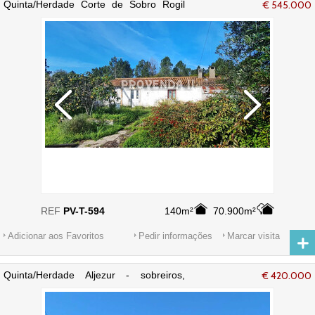
Quinta/Herdade Corte de Sobro Rogil
€ 545.000
Aljezur - electricidade, água
REF
PV-T-594
140m²
70.900m²
Adicionar aos Favoritos
Pedir informações
Marcar visita
Quinta/Herdade Aljezur - sobreiros,
€ 420.000
cultura arvense, água