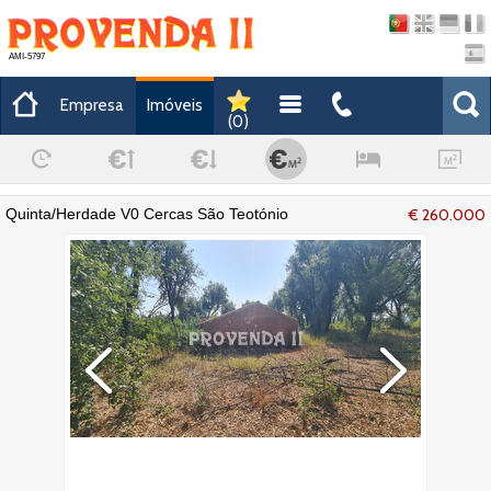
AMI-5797
Empresa
Imóveis
(
0
)
Quinta/Herdade V0 Cercas São Teotónio
€ 260.000
Odemira