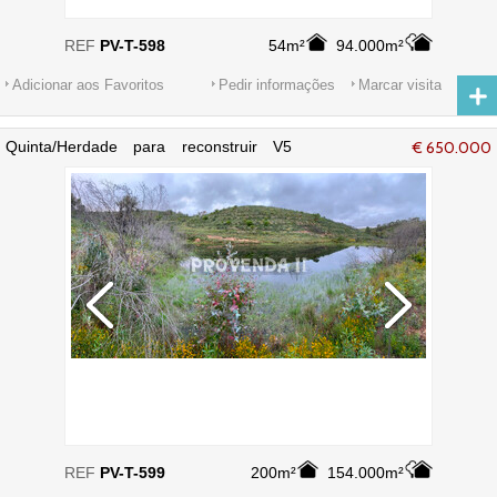
REF
PV-T-598
54m²
94.000m²
Adicionar aos Favoritos
Pedir informações
Marcar visita
Quinta/Herdade para reconstruir V5
€ 650.000
Chaparral Bordeira Aljezur - sobreiros
REF
PV-T-599
200m²
154.000m²