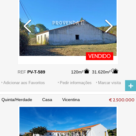
VENDIDO
REF
PV-T-589
120m²
31.620m²
Adicionar aos Favoritos
Pedir informações
Marcar visita
Quinta/Herdade Casa Vicentina
€ 2.500.000
Odeceixe Aljezur - piscina, jardim