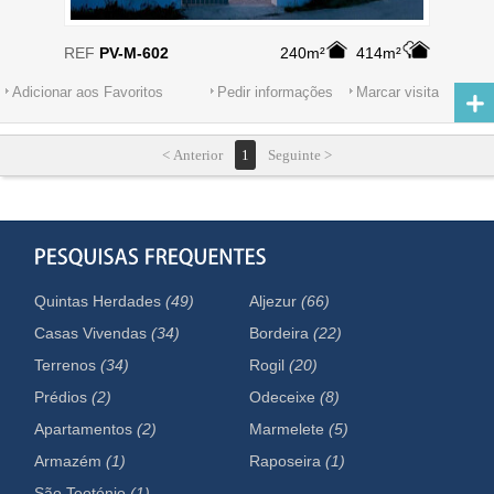
REF
PV-M-602
240m²
414m²
Adicionar aos Favoritos
Pedir informações
Marcar visita
< Anterior
1
Seguinte >
Quintas Herdades
(49)
Aljezur
(66)
Casas Vivendas
(34)
Bordeira
(22)
Terrenos
(34)
Rogil
(20)
Prédios
(2)
Odeceixe
(8)
Apartamentos
(2)
Marmelete
(5)
Armazém
(1)
Raposeira
(1)
São Teotónio
(1)