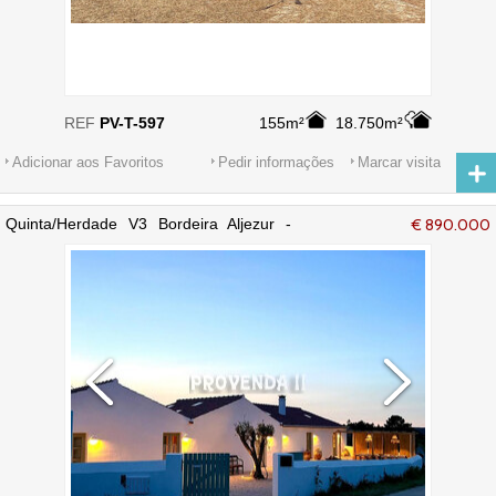
REF
PV-T-597
155m²
18.750m²
Adicionar aos Favoritos
Pedir informações
Marcar visita
Quinta/Herdade V3 Bordeira Aljezur -
€ 890.000
mobilada, alarme, equipada, terraço,
lareira, arrecadação