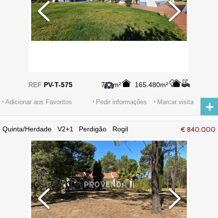
REF
PV-T-575
778m²
165.480m²
Adicionar aos Favoritos
Pedir informações
Marcar visita
Quinta/Herdade V2+1 Perdigão Rogil
€ 840.000
Aljezur - água, ar condicionado,
terraços, equipada, furo, electricidade,
jardim