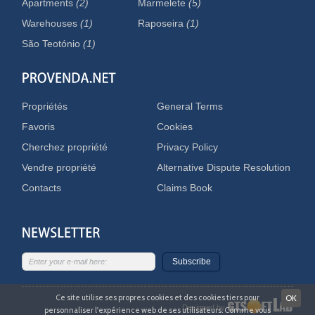
Apartments
(2)
Marmelete
(5)
Warehouses
(1)
Raposeira
(1)
São Teotónio
(1)
Propriétés
General Terms
Favoris
Cookies
Cherchez propriété
Privacy Policy
Vendre propriété
Alternative Dispute Resolution
Contacts
Claims Book
Subscribe
Ce site utilise ses propres cookies et des cookies tiers pour
OK
Designed by
personnaliser l'expérience web de ses utilisateurs. Comme vous