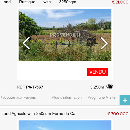
Land Rustique with 3250sqm
€ 21.000
Palheirinho-Varzea Aljezur - puits
VENDU
REF
PV-T-567
3.250m²
Ajouter aux Favoris
Plus d'information
Progr. une Visite
Land Agricole with 350sqm Forno da Cal
€ 700.000
e Traviscais Aljezur - électricité, eau du
réseau, eau, chênes-liège