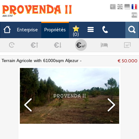
AMI-5797
Enterprise
Propriétés
(
0
)
Terrain Agricole with 61000sqm Aljezur -
€ 50.000
eau, eau du réseau