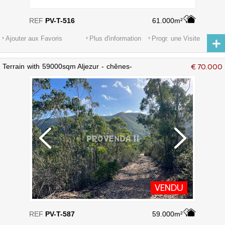
REF
PV-T-516
61.000m²
Ajouter aux Favoris
Plus d'information
Progr. une Visite
Terrain with 59000sqm Aljezur - chênes-
€ 70.000
liège, électricité, eau
VENDU
REF
PV-T-587
59.000m²