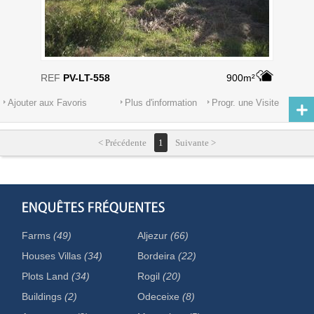
REF
PV-LT-558
900m²
Ajouter aux Favoris
Plus d'information
Progr. une Visite
< Précédente
1
Suivante >
Farms
(49)
Aljezur
(66)
Houses Villas
(34)
Bordeira
(22)
Plots Land
(34)
Rogil
(20)
Buildings
(2)
Odeceixe
(8)