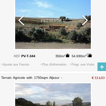
REF
PV-T-344
350m²
54.690m²
Ajouter aux Favoris
Plus d'information
Progr. une Visite
Terrain Agricole with 1750sqm Aljezur -
€ 53.630
eau du réseau, eau, électricité