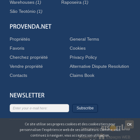
Warehouses
(1)
Raposeira
(1)
São Teotónio
(1)
Propriétés
General Terms
Favoris
Cookies
Cherchez propriété
Privacy Policy
Vendre propriété
Alternative Dispute Resolution
Contacts
Claims Book
Subscribe
Ce site utilise ses propres cookies et des cookies tiers pour
OK
Designed by
personnaliser l'expérience web de ses utilisateurs. Comme vous
continuez à naviguer, vous acceptez son utilisation,
Espaços WEB
Powered by