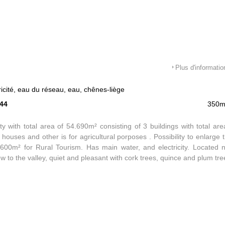
Plus d'informatio
ricité, eau du réseau, eau, chênes-liège
344
350m
ty with total area of 54.690m² consisting of 3 buildings with total ar
houses and other is for agricultural porposes . Possibility to enlarge t
600m² for Rural Tourism. Has main water, and electricity. Located ne
ew to the valley, quiet and pleasant with cork trees, quince and plum tre