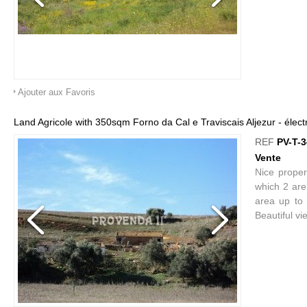
Ajouter aux Favoris
Land Agricole with 350sqm Forno da Cal e Traviscais Aljezur - élect
REF
PV-T-
Vente
Nice proper
which 2 are 
area up to 
Beautiful vi