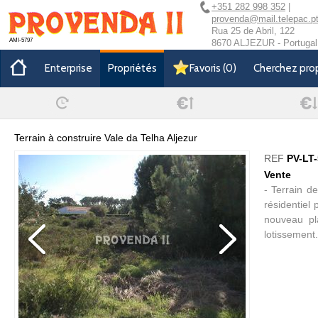
+351 282 998 352
|
provenda@mail.telepac.p
Rua 25 de Abril, 122
AMI-5797
8670 ALJEZUR - Portugal
Enterprise
Propriétés
Favoris
(
0
)
Cherchez pro
Terrain à construire Vale da Telha Aljezur
REF
PV-LT
Vente
- Terrain d
résidentiel
nouveau pl
lotissement.