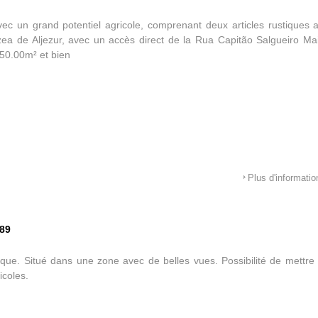
vec un grand potentiel agricole, comprenant deux articles rustiques a
zea de Aljezur, avec un accès direct de la Rua Capitão Salgueiro Mai
250.00m² et bien
Plus d'informatio
489
tique. Situé dans une zone avec de belles vues. Possibilité de mettr
icoles.