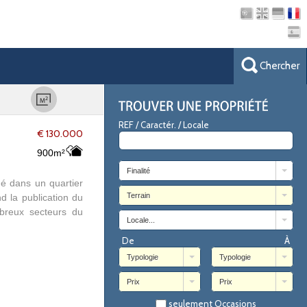
Chercher
REF / Caractér. / Locale
€ 130.000
900m²
Finalité
ué dans un quartier
Terrain
d la publication du
mbreux secteurs du
Locale...
De
À
Typologie
Typologie
Prix
Prix
seulement Occasions