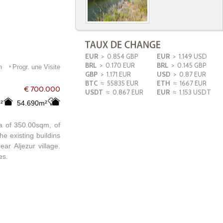
EUR
> 0.854 GBP
EUR
> 1.149 USD
BRL
> 0.170 EUR
BRL
> 0.145 GBP
n
Progr. une Visite
GBP
> 1.171 EUR
USD
> 0.87 EUR
BTC
≈ 55835 EUR
ETH
≈ 1667 EUR
€ 700.000
USDT
≈ 0.867 EUR
EUR
≈ 1.153 USDT
²
54.690m²
ea of 350.00sqm, of
he existing buildins
ar Aljezur village.
es.