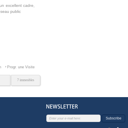
un excellent cadre,
éseau public
n
Progr. une Visite
7 immeubles
Subscribe