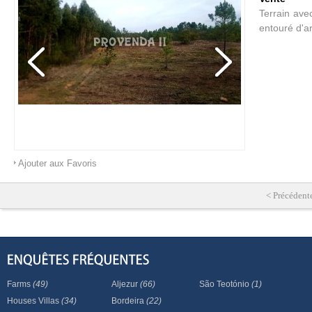
Terrain ave
entouré d'a
Ajouter aux Favoris
< Précédent
Farms
(49)
Aljezur
(66)
São Teotónio
(1)
Houses Villas
(34)
Bordeira
(22)