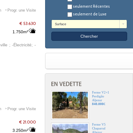
seulement Récentes
n
Progr. une Visite
seulement de Luxe
€ 53.630
Surface
1.750m²
le ; -Électricité; -
Ferme V2+1
Perdigão
Aljezur
840.000
€
n
Progr. une Visite
€ 21.000
Ferme V5
Chaparral
3.250m²
Aljezur