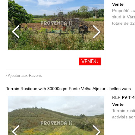
Vente
Propriété a
situé à Vár
totale de 3
VENDU
Ajouter aux Favoris
Terrain Rustique with 30000sqm Fonte Velha Aljezur - belles vues
REF
PV-T-
Vente
Terrain rus
activités agr