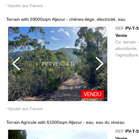
Ajouter aux Favoris
Terrain with 59000sqm Aljezur - chênes-liège, électricité, eau
REF
PV-T-
Vente
Ce terrain
abondante, 
l'agricultur
VENDU
Ajouter aux Favoris
Terrain Agricole with 61000sqm Aljezur - eau, eau du réseau
REF
PV-T-
Vente