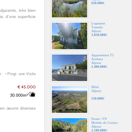
650.000
€
djacents, très bien
a, d'une superficie
Logement
Tramelo
Aljezur
1.050.000
€
Appartement T3
Arrifana
Aljezur
1.400.000
€
n
Progr. une Visite
€ 45.000
Hôtel
Aljezur
30.000m²
550.000
€
e en œuvre diverses
Ferme >V9
Moinho do Corisco
Aljezur
2.100.000
€