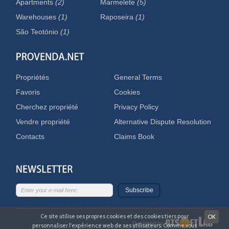
Apartments
(2)
Marmelete
(5)
Warehouses
(1)
Raposeira
(1)
São Teotónio
(1)
Propriétés
General Terms
Favoris
Cookies
Cherchez propriété
Privacy Policy
Vendre propriété
Alternative Dispute Resolution
Contacts
Claims Book
Subscribe
Ce site utilise ses propres cookies et des cookies tiers pour
OK
Designed by
personnaliser l'expérience web de ses utilisateurs. Comme vous