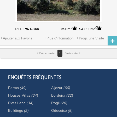
REF
PV-T-344
350m²
54.690m²
Ajouter aux Favoris
Plus d'information
Progr. une Visite
< Précédente
1
Suivante >
Farms
(49)
Aljezur
(66)
Houses Villas
(34)
Bordeira
(22)
Plots Land
(34)
Rogil
(20)
Buildings
(2)
Odeceixe
(8)