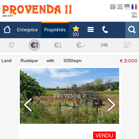
AMI-5797
Enterprise
Propriétés
(
0
)
Land Rustique with 3250sqm
€ 21.000
Palheirinho-Varzea Aljezur - puits
VENDU