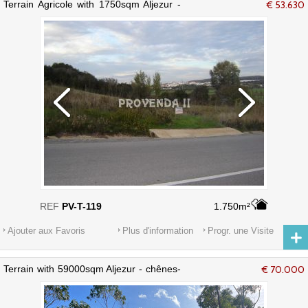
Terrain Agricole with 1750sqm Aljezur -
€ 53.630
eau du réseau, eau, électricité
REF
PV-T-119
1.750m²
Ajouter aux Favoris
Plus d'information
Progr. une Visite
Terrain with 59000sqm Aljezur - chênes-
€ 70.000
liège, électricité, eau