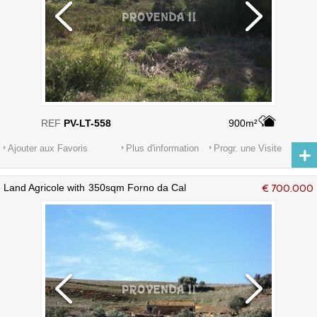
REF
PV-LT-558
900m²
Ajouter aux Favoris
Plus d'information
Progr. une Visite
Land Agricole with 350sqm Forno da Cal
€ 700.000
e Traviscais Aljezur - électricité, eau du
réseau, eau, chênes-liège