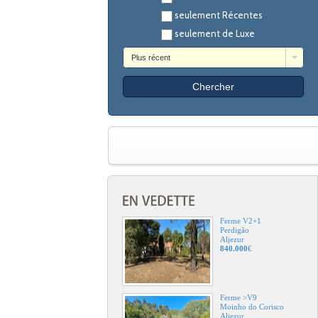
seulement Récentes
seulement de Luxe
Plus récent
Ferme V2+1
Perdigão
Aljezur
840.000
€
Ferme >V9
Moinho do Corisco
Aljezur