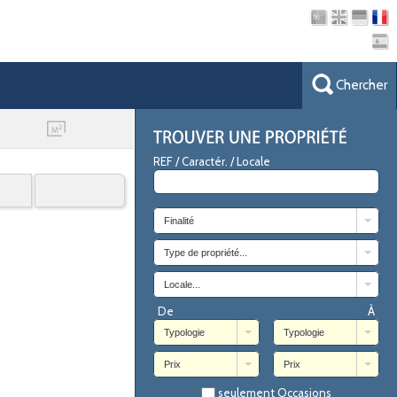
Chercher
REF / Caractér. / Locale
Finalité
Type de propriété...
Locale...
De
À
Typologie
Typologie
Prix
Prix
seulement Occasions