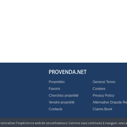
Propriétés
General Terms
Favoris
Cookies
Cherchez propriété
Privacy Policy
Vendre propriété
Alternative Dispute Re
Contacts
Claims Book
 personnaliser l'expérience web de ses utilisateurs. Comme vous continuez à naviguer, vou