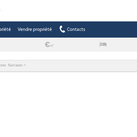
t
priété
Vendre propriété
Contacts
ente Suivante >