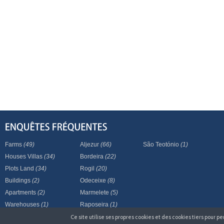
Farms
(49)
Aljezur
(66)
São Teotónio
(1)
Houses Villas
(34)
Bordeira
(22)
Plots Land
(34)
Rogil
(20)
Buildings
(2)
Odeceixe
(8)
Apartments
(2)
Marmelete
(5)
Warehouses
(1)
Raposeira
(1)
Ce site utilise ses propres cookies et des cookies tiers pour