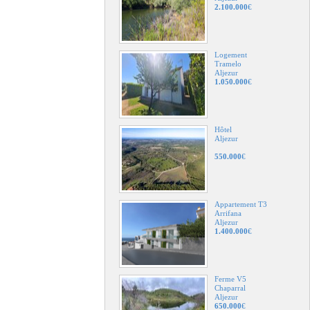
2.100.000
€
Logement
Tramelo
Aljezur
1.050.000
€
Hôtel
Aljezur
550.000
€
Appartement T3
Arrifana
Aljezur
1.400.000
€
Ferme V5
Chaparral
Aljezur
650.000
€