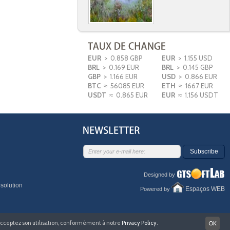
EUR
> 0.858 GBP
EUR
> 1.155 USD
BRL
> 0.169 EUR
BRL
> 0.145 GBP
GBP
> 1.166 EUR
USD
> 0.866 EUR
BTC
≈ 56085 EUR
ETH
≈ 1667 EUR
USDT
≈ 0.865 EUR
EUR
≈ 1.156 USDT
Subscribe
Designed by
solution
Espaços WEB
Powered by
s acceptez son utilisation, conformément à notre
Privacy Policy
.
OK