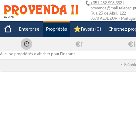
+351 282 998 352
|
provenda@mail.telepac.p
Rua 25 de Abril, 122
AMI-5797
8670 ALJEZUR - Portugal
Enterprise
Propriétés
Favoris
(
0
)
Cherchez pro
Aucune propriétés d’afficher pour l’instant
< Précéd