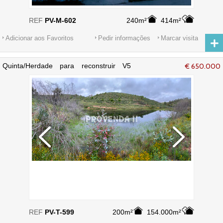
REF
PV-M-602
240m²
414m²
Adicionar aos Favoritos
Pedir informações
Marcar visita
Quinta/Herdade para reconstruir V5
€ 650.000
Chaparral Bordeira Aljezur - sobreiros
REF
PV-T-599
200m²
154.000m²