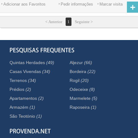
Adicionar aos Favoritos
Pedir informações
Marcar visita
< Anterior
1
Seguinte >
Quintas Herdades
(49)
Aljezur
(66)
Casas Vivendas
(34)
Bordeira
(22)
Terrenos
(34)
Rogil
(20)
Prédios
(2)
Odeceixe
(8)
Apartamentos
(2)
Marmelete
(5)
Armazém
(1)
Raposeira
(1)
São Teotónio
(1)