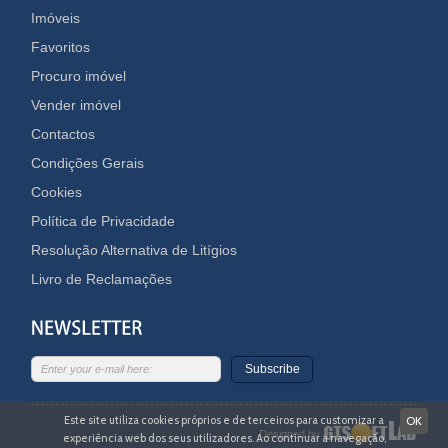
Imóveis
Favoritos
Procuro imóvel
Vender imóvel
Contactos
Condições Gerais
Cookies
Política de Privacidade
Resolução Alternativa de Litígios
Livro de Reclamações
Subscribe
Este site utiliza cookies próprios e de terceiros para customizar a
OK
Designed by
experiência web dos seus utilizadores. Ao continuar a navegação,