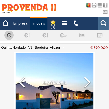
AMI-5797
Empresa
Imóveis
(
0
)
Quinta/Herdade V3 Bordeira Aljezur -
€ 890.000
mobilada, alarme, equipada, terraço,
lareira, arrecadação