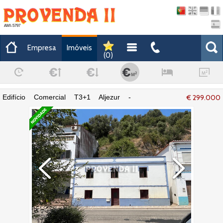
AMI-5797
Empresa
Imóveis
(
0
)
Edifício Comercial T3+1 Aljezur -
€ 299.000
terraço, localização privilegiada