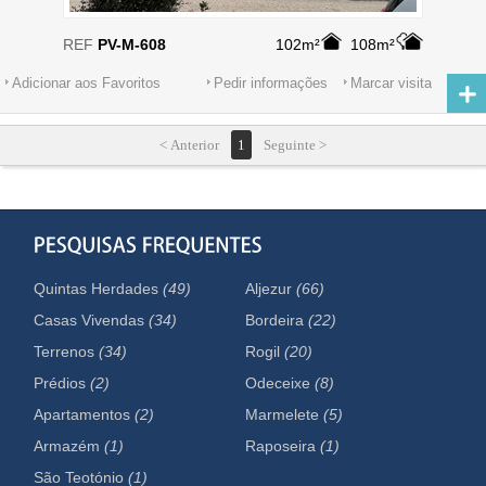
REF
PV-M-608
102m²
108m²
Adicionar aos Favoritos
Pedir informações
Marcar visita
< Anterior
1
Seguinte >
Quintas Herdades
(49)
Aljezur
(66)
Casas Vivendas
(34)
Bordeira
(22)
Terrenos
(34)
Rogil
(20)
Prédios
(2)
Odeceixe
(8)
Apartamentos
(2)
Marmelete
(5)
Armazém
(1)
Raposeira
(1)
São Teotónio
(1)