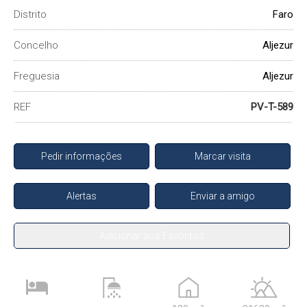
Distrito
Faro
Concelho
Aljezur
Freguesia
Aljezur
REF
PV-T-589
Pedir informações
Marcar visita
Alertas
Enviar a amigo
Adicionar aos Favoritos