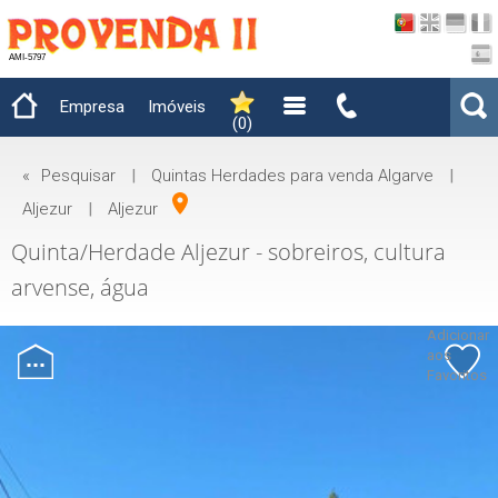
AMI-5797
Empresa
Imóveis
(
0
)
«
Pesquisar
|
Quintas Herdades para venda Algarve
|
Aljezur
|
Aljezur
Quinta/Herdade Aljezur - sobreiros, cultura
arvense, água
Adicionar
aos
Favoritos