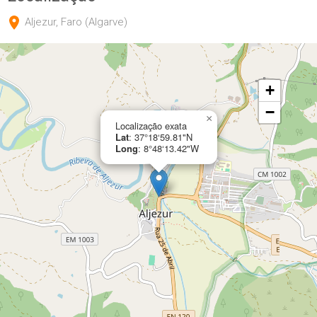
Aljezur, Faro (Algarve)
+
−
×
Localização exata
Lat
: 37°18‘59.81"N
Long
: 8°48‘13.42"W