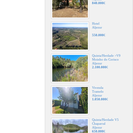
840.000
€
Hotel
Aljezur
550.000
€
Quinta/Herdade >V9
Moinho do Corisco
Aljezur
2.100.000
€
Vivenda
Tramelo
Aljezur
1.050.000
€
Quinta/Herdade V5
Chaparral
Aljezur
650.000
€