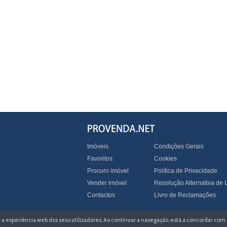
Imóveis
Condições Gerais
Favoritos
Cookies
Procuro imóvel
Política de Privacidade
Vender imóvel
Resolução Alternativa de L
Contactos
Livro de Reclamações
zar a experiência web dos seus utilizadores. Ao continuar a navegação, está a concordar com