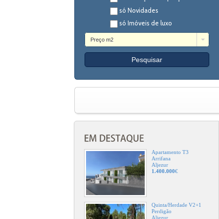
só Novidades
só Imóveis de luxo
Preço m2
Apartamento T3
Arrifana
Aljezur
1.400.000
€
Quinta/Herdade V2+1
Perdigão
Aljezur