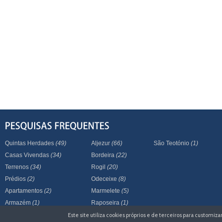
Quintas Herdades
(49)
Aljezur
(66)
São Teotónio
(1)
Casas Vivendas
(34)
Bordeira
(22)
Terrenos
(34)
Rogil
(20)
Prédios
(2)
Odeceixe
(8)
Apartamentos
(2)
Marmelete
(5)
Armazém
(1)
Raposeira
(1)
Este site utiliza cookies próprios e de terceiros para customi