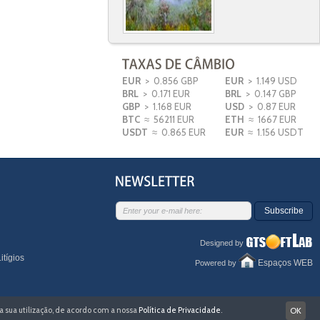
EUR
> 0.856 GBP
EUR
> 1.149 USD
BRL
> 0.171 EUR
BRL
> 0.147 GBP
GBP
> 1.168 EUR
USD
> 0.87 EUR
BTC
≈ 56211 EUR
ETH
≈ 1667 EUR
USDT
≈ 0.865 EUR
EUR
≈ 1.156 USDT
Subscribe
Designed by
itígios
Espaços WEB
Powered by
 a sua utilização, de acordo com a nossa
Política de Privacidade
.
OK