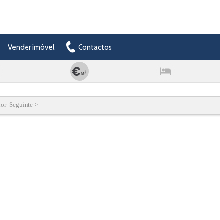
t
Vender imóvel
Contactos
ior Seguinte >