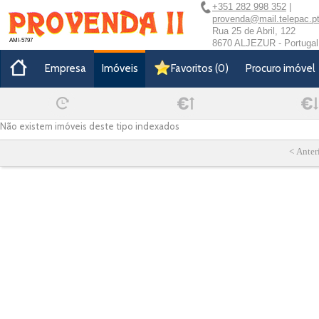
+351 282 998 352
|
provenda@mail.telepac.p
Rua 25 de Abril, 122
AMI-5797
8670 ALJEZUR - Portugal
Empresa
Imóveis
Favoritos
(
0
)
Procuro imóvel
Não existem imóveis deste tipo indexados
< Anter