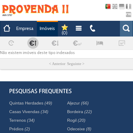
AMI-5797
Empresa
Imóveis
(
0
)
Não existem imóveis deste tipo indexados
< Anterior Seguinte >
Quintas Herdades
(49)
Aljezur
(66)
Casas Vivendas
(34)
Bordeira
(22)
Terrenos
(34)
Rogil
(20)
Prédios
(2)
Odeceixe
(8)