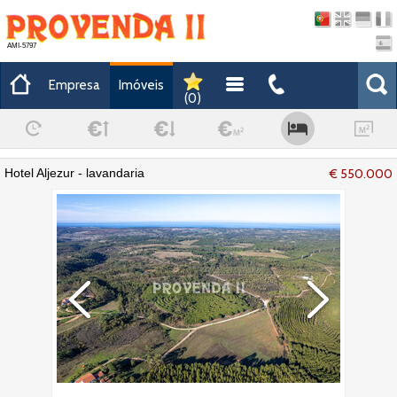
AMI-5797
Empresa
Imóveis
(
0
)
Hotel Aljezur - lavandaria
€ 550.000