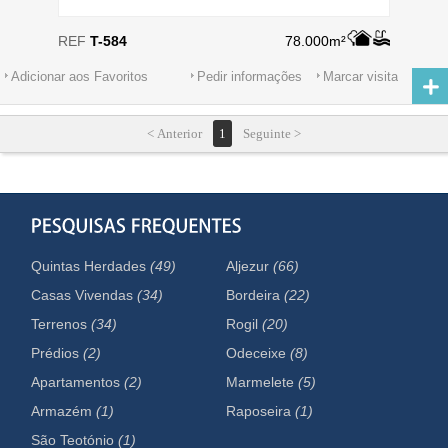
REF
T-584
78.000m²
Adicionar aos Favoritos
Pedir informações
Marcar visita
< Anterior
1
Seguinte >
Quintas Herdades
(49)
Aljezur
(66)
Casas Vivendas
(34)
Bordeira
(22)
Terrenos
(34)
Rogil
(20)
Prédios
(2)
Odeceixe
(8)
Apartamentos
(2)
Marmelete
(5)
Armazém
(1)
Raposeira
(1)
São Teotónio
(1)