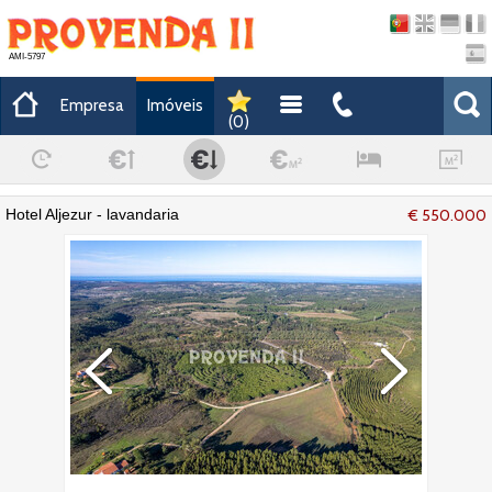
AMI-5797
Empresa
Imóveis
(
0
)
Hotel Aljezur - lavandaria
€ 550.000