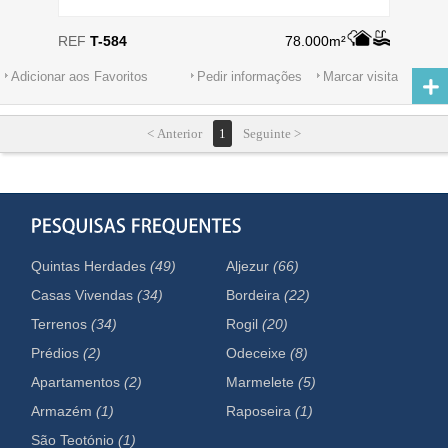
REF
T-584
78.000m²
Adicionar aos Favoritos
Pedir informações
Marcar visita
< Anterior
1
Seguinte >
Quintas Herdades
(49)
Aljezur
(66)
Casas Vivendas
(34)
Bordeira
(22)
Terrenos
(34)
Rogil
(20)
Prédios
(2)
Odeceixe
(8)
Apartamentos
(2)
Marmelete
(5)
Armazém
(1)
Raposeira
(1)
São Teotónio
(1)