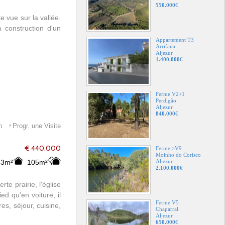
550.000
€
e vue sur la vallée.
a construction d'un
Appartement T3
Arrifana
Aljezur
1.400.000
€
Ferme V2+1
Perdigão
Aljezur
840.000
€
n
Progr. une Visite
€ 440.000
Ferme >V9
Moinho do Corisco
73m²
105m²
Aljezur
2.100.000
€
te prairie, l'église
d qu'en voiture, il
Ferme V5
s, séjour, cuisine,
Chaparral
Aljezur
650.000
€