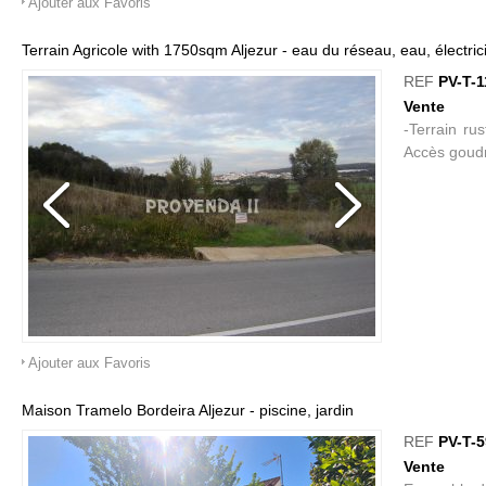
Ajouter aux Favoris
Terrain Agricole with 1750sqm Aljezur - eau du réseau, eau, électric
REF
PV-T-1
Vente
-Terrain rus
Accès goudr
Ajouter aux Favoris
Maison Tramelo Bordeira Aljezur - piscine, jardin
REF
PV-T-
Vente