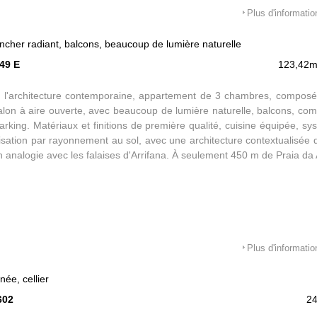
us trouverez toutes les commodités essentielles, y compris les superma
Plus d'informatio
 locaux, le centre de santé, l'école, les banques, le bureau de poste, 
t des rues pavées pleines de charme. Les villes animées de Sagr
lancher radiant, balcons, beaucoup de lumière naturelle
km et l'aéroport de Faro est à environ 125 km. Idéale pour ceux q
49 E
123,42m
authentique et pleine de nature, loin de la foule, cette maison est 
vèle son côté le plus authentique et intemporel.
 l'architecture contemporaine, appartement de 3 chambres, composé
salon à aire ouverte, avec beaucoup de lumière naturelle, balcons, c
arking. Matériaux et finitions de première qualité, cuisine équipée, s
tisation par rayonnement au sol, avec une architecture contextualisée 
n analogie avec les falaises d'Arrifana. À seulement 450 m de Praia da 
Plus d'informatio
ée, cellier
602
2