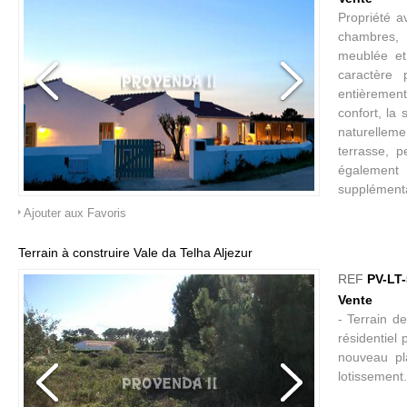
Propriété a
chambres, d
meublée et
caractère 
entièrement
confort, la
naturellemen
terrasse, 
également 
supplémenta
Ajouter aux Favoris
Terrain à construire Vale da Telha Aljezur
REF
PV-LT
Vente
- Terrain d
résidentiel
nouveau pl
lotissement.