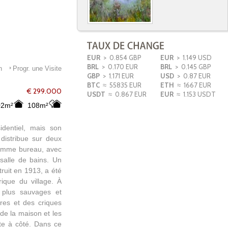
EUR
> 0.854 GBP
EUR
> 1.149 USD
BRL
> 0.170 EUR
BRL
> 0.145 GBP
n
Progr. une Visite
GBP
> 1.171 EUR
USD
> 0.87 EUR
BTC
≈ 55835 EUR
ETH
≈ 1667 EUR
€ 299.000
USDT
≈ 0.867 EUR
EUR
≈ 1.153 USDT
02m²
108m²
identiel, mais son
distribue sur deux
comme bureau, avec
 salle de bains. Un
truit en 1913, a été
rique du village. À
 plus sauvages et
ires et des criques
de la maison et les
ste à côté. Dans ce