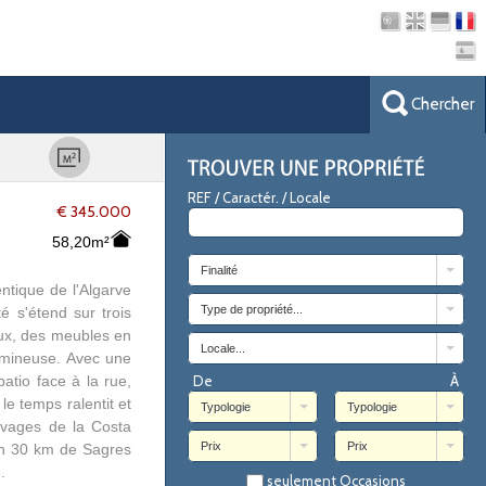
Chercher
REF / Caractér. / Locale
€ 345.000
58,20m²
Finalité
entique de l'Algarve
Type de propriété...
é s'étend sur trois
haux, des meubles en
Locale...
lumineuse. Avec une
atio face à la rue,
De
À
 le temps ralentit et
Typologie
Typologie
uvages de la Costa
Prix
Prix
ron 30 km de Sagres
.
seulement Occasions