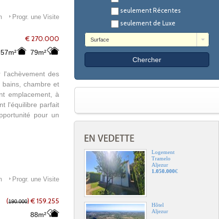
seulement Récentes
n
Progr. une Visite
seulement de Luxe
€ 270.000
Surface
57m²
79m²
r l'achèvement des
e bains, chambre et
lent emplacement, à
 l'équilibre parfait
pportunité pour un
Logement
Tramelo
Aljezur
1.050.000
€
n
Progr. une Visite
(
) € 159.255
190.000
Hôtel
Aljezur
88m²