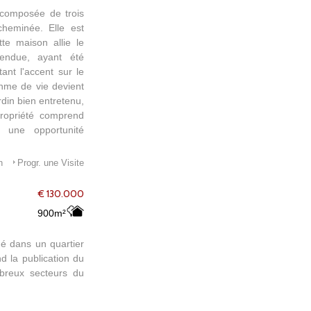
 composée de trois
cheminée. Elle est
te maison allie le
endue, ayant été
ant l'accent sur le
thme de vie devient
rdin bien entretenu,
propriété comprend
t une opportunité
n
Progr. une Visite
€ 130.000
900m²
ué dans un quartier
d la publication du
mbreux secteurs du