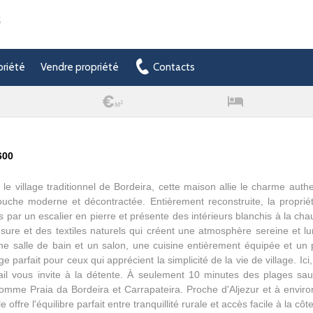
t
priété
Vendre propriété
Contacts
600
le village traditionnel de Bordeira, cette maison allie le charme auth
uche moderne et décontractée. Entièrement reconstruite, la propriét
s par un escalier en pierre et présente des intérieurs blanchis à la c
sure et des textiles naturels qui créent une atmosphère sereine et 
e salle de bain et un salon, une cuisine entièrement équipée et un p
uge parfait pour ceux qui apprécient la simplicité de la vie de village. Ici,
il vous invite à la détente. À seulement 10 minutes des plages sa
comme Praia da Bordeira et Carrapateira. Proche d'Aljezur et à envi
e offre l'équilibre parfait entre tranquillité rurale et accès facile à la côte