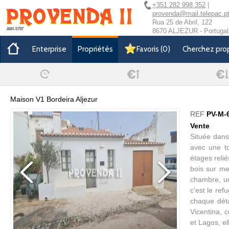
+351 282 998 352
|
provenda@mail.telepac.p
Rua 25 de Abril, 122
AMI-5797
8670 ALJEZUR - Portugal
Enterprise
Propriétés
Favoris
(
0
)
Cherchez pro
Maison V1 Bordeira Aljezur
REF
PV-M-
Vente
Située dans 
avec une to
étages relié
bois sur me
chambre, un
c'est le ref
chaque déta
Vicentina, 
et Lagos, ell