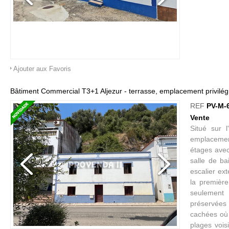
Ajouter aux Favoris
Bâtiment Commercial T3+1 Aljezur - terrasse, emplacement privilég
REF
PV-M-
Vente
Situé sur l
emplacemen
étages ave
salle de ba
escalier ext
la première
seulement 
préservées 
cachées où 
plages vois