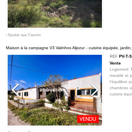
Ajouter aux Favoris
Maison à la campagne V3 Valinhos Aljezur - cuisine équipée, jardin
REF
PV-T-
Vente
Logement T3
meublé et pr
l'équilibre 
chambres av
cuisine équ
VENDU