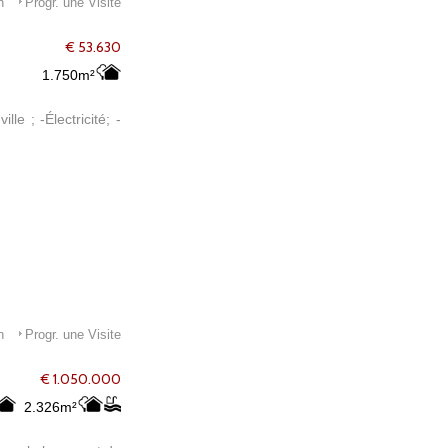
n
Progr. une Visite
€ 53.630
1.750m²
le ; -Électricité; -
n
Progr. une Visite
€ 1.050.000
2.326m²