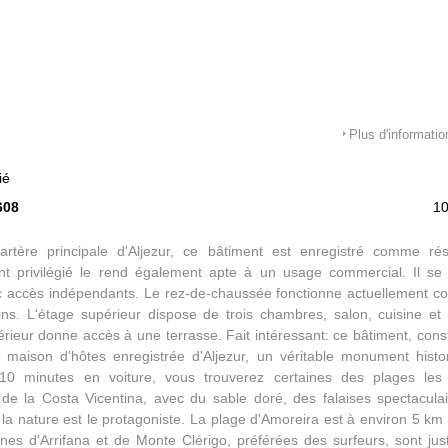
Plus d'informatio
ié
608
1
'artère principale d'Aljezur, ce bâtiment est enregistré comme rés
t privilégié le rend également apte à un usage commercial. Il se 
c accès indépendants. Le rez-de-chaussée fonctionne actuellement 
ins. L'étage supérieur dispose de trois chambres, salon, cuisine et
érieur donne accès à une terrasse. Fait intéressant: ce bâtiment, cons
 maison d'hôtes enregistrée d'Aljezur, un véritable monument histo
10 minutes en voiture, vous trouverez certaines des plages les
de la Costa Vicentina, avec du sable doré, des falaises spectacula
la nature est le protagoniste. La plage d'Amoreira est à environ 5 km 
ines d'Arrifana et de Monte Clérigo, préférées des surfeurs, sont ju