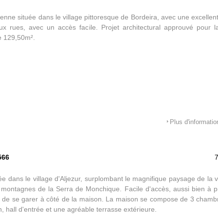
nne située dans le village pittoresque de Bordeira, avec une excellent
ux rues, avec un accès facile. Projet architectural approuvé pour l
e 129,50m².
Plus d'informatio
566
e dans le village d'Aljezur, surplombant le magnifique paysage de la ver
 montagnes de la Serra de Monchique. Facile d'accès, aussi bien à pie
e de se garer à côté de la maison. La maison se compose de 3 chambre
n, hall d'entrée et une agréable terrasse extérieure.