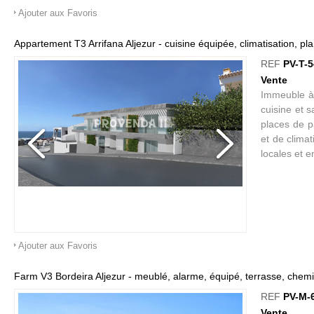
village, vo
Ajouter aux Favoris
restaurants
médiéval e
Appartement T3 Arrifana Aljezur - cuisine équipée, climatisation, p
environ 30 
REF
PV-T-5
expérience 
Vente
l'Algarve ré
Immeuble à
cuisine et 
places de p
et de clima
locales et e
Ajouter aux Favoris
Farm V3 Bordeira Aljezur - meublé, alarme, équipé, terrasse, chemin
REF
PV-M-
Vente