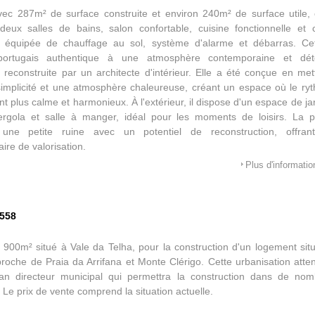
vec 287m² de surface construite et environ 240m² de surface utile,
eux salles de bains, salon confortable, cuisine fonctionnelle et 
 équipée de chauffage au sol, système d'alarme et débarras. Cet
portugais authentique à une atmosphère contemporaine et dét
 reconstruite par un architecte d'intérieur. Elle a été conçue en mett
 simplicité et une atmosphère chaleureuse, créant un espace où le ry
t plus calme et harmonieux. À l'extérieur, il dispose d'un espace de ja
pergola et salle à manger, idéal pour les moments de loisirs. La 
une petite ruine avec un potentiel de reconstruction, offran
ire de valorisation.
Plus d'informatio
-558
e 900m² situé à Vale da Telha, pour la construction d'un logement sit
 proche de Praia da Arrifana et Monte Clérigo. Cette urbanisation atten
an directeur municipal qui permettra la construction dans de no
 Le prix de vente comprend la situation actuelle.