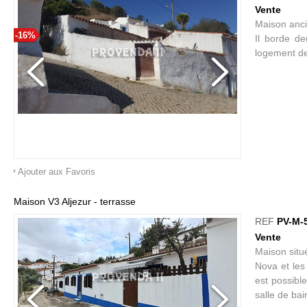
Vente
Maison ancie
-16%
Il borde de
logement d
Ajouter aux Favoris
Maison V3 Aljezur - terrasse
REF
PV-M-
Vente
Maison situé
Nova et les
est possibl
salle de bai