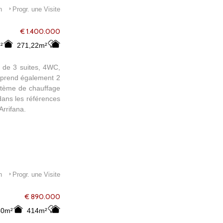
rchés, les cafés et
n
Progr. une Visite
ainsi qu'un château
es et Lagos sont à
€ 1.400.000
ui recherchent une
²
271,22m²
un havre de paix où
 de 3 suites, 4WC,
omprend également 2
ystème de chauffage
dans les références
Arrifana.
n
Progr. une Visite
€ 890.000
40m²
414m²