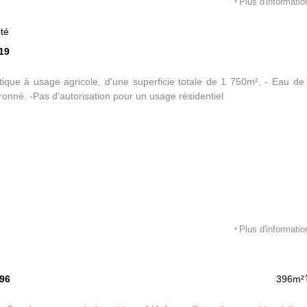
Plus d'informatio
ité
19
tique à usage agricole, d'une superficie totale de 1 750m², - Eau de vil
onné. -Pas d'autorisation pour un usage résidentiel
Plus d'informatio
596
396m²