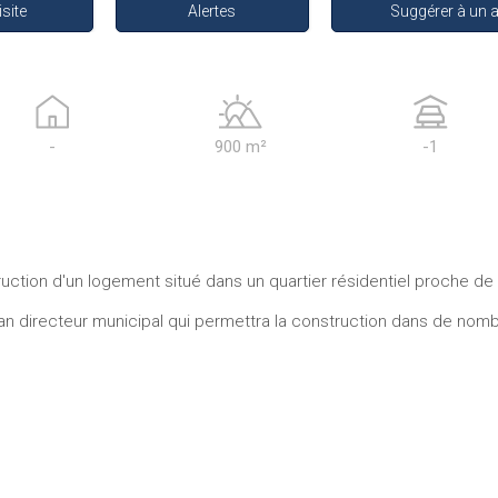
isite
Alertes
Suggérer à un 
-
900 m²
-1
ruction d'un logement situé dans un quartier résidentiel proche de 
lan directeur municipal qui permettra la construction dans de nom