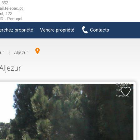
 352
|
l.telepac.pt
il, 122
 - Portugal
erchez propriété
Vendre propriété
Contacts
zur
|
Aljezur
Aljezur
Ajouter
aux
Favoris