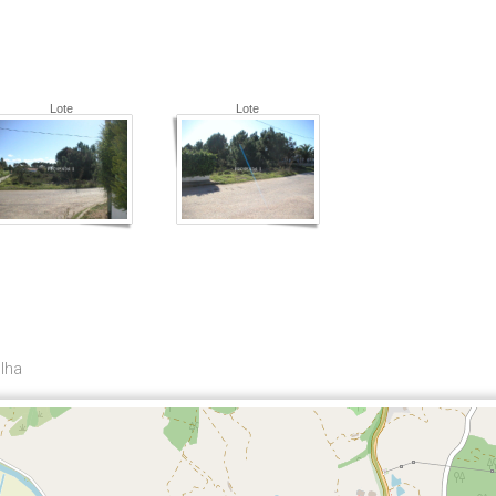
Lote
Lote
lha