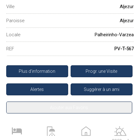
Ville
Aljezur
Paroisse
Aljezur
Locale
Palheirinho-Varzea
REF
PV-T-567
Plus d'information
Progr. une Visite
Alertes
Suggérer à un ami
Ajouter aux Favoris