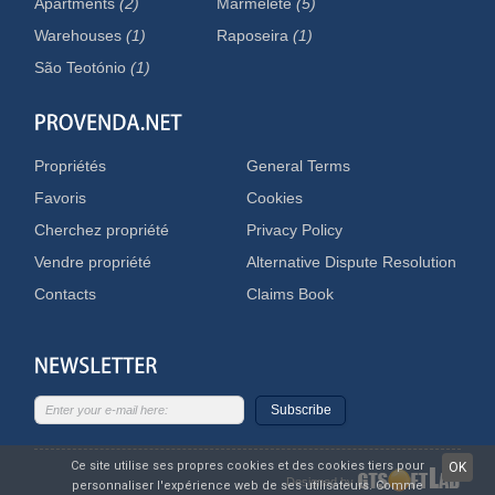
Apartments
(2)
Marmelete
(5)
Warehouses
(1)
Raposeira
(1)
São Teotónio
(1)
Propriétés
General Terms
Favoris
Cookies
Cherchez propriété
Privacy Policy
Vendre propriété
Alternative Dispute Resolution
Contacts
Claims Book
Subscribe
Ce site utilise ses propres cookies et des cookies tiers pour
OK
Designed by
personnaliser l'expérience web de ses utilisateurs. Comme