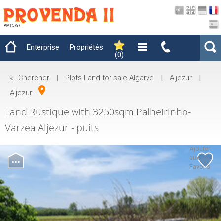
AMI-5797
Enterprise
Propriétés
(
0
)
«
Chercher
|
Plots Land for sale Algarve
|
Aljezur
|
Aljezur
Land Rustique with 3250sqm Palheirinho-
Varzea Aljezur - puits
Ajouter
aux
Favoris