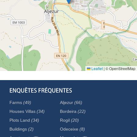
Leaflet
|
© OpenStreetMap
Farms
(49)
Aljezur
(66)
Houses Villas
(34)
Bordeira
(22)
Plots Land
(34)
Rogil
(20)
Buildings
(2)
Odeceixe
(8)