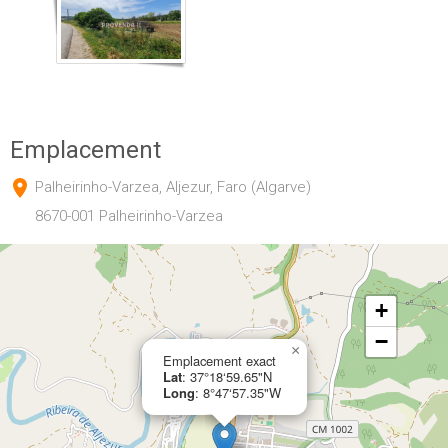
Emplacement
Palheirinho-Varzea, Aljezur, Faro (Algarve)
8670-001 Palheirinho-Varzea
+
−
×
Emplacement exact
Lat
: 37°18‘59.65"N
Long
: 8°47‘57.35"W