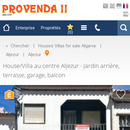
AMI-5797
Enterprise
Propriétés
(
0
)
«
Chercher
|
Houses Villas for sale Algarve
|
Aljezur
|
Aljezur
House/Villa au centre Aljezur - jardin arrière,
terrasse, garage, balcon
Ajouter
aux
Favoris