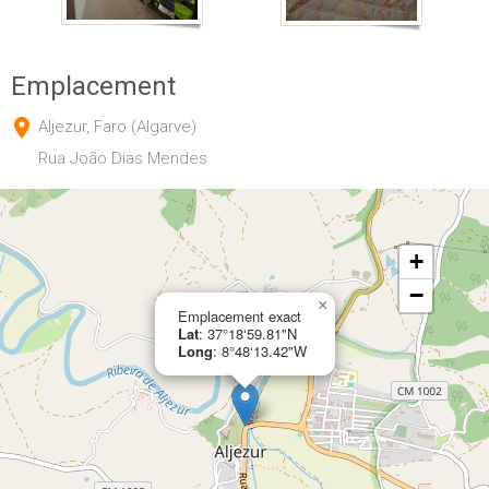
Emplacement
Aljezur, Faro (Algarve)
Rua João Dias Mendes
+
−
×
Emplacement exact
Lat
: 37°18‘59.81"N
Long
: 8°48‘13.42"W