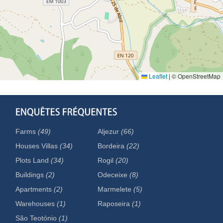
Leaflet
|
© OpenStreetMap
Farms
(49)
Aljezur
(66)
Houses Villas
(34)
Bordeira
(22)
Plots Land
(34)
Rogil
(20)
Buildings
(2)
Odeceixe
(8)
Apartments
(2)
Marmelete
(5)
Warehouses
(1)
Raposeira
(1)
São Teotónio
(1)