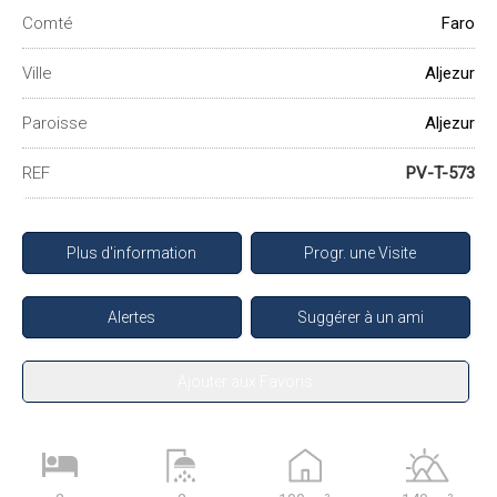
Comté
Faro
Ville
Aljezur
Paroisse
Aljezur
REF
PV-T-573
Plus d'information
Progr. une Visite
Alertes
Suggérer à un ami
Ajouter aux Favoris