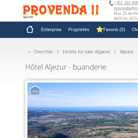
+351 282 998
provenda@mai
Rua 25 de Abr
AMI-5797
8670 ALJEZUR
Enterprise
Propriétés
Favoris
(
0
)
Ch
«
Chercher
|
Hotels for sale Algarve
|
Aljezur
Hôtel Aljezur - buanderie