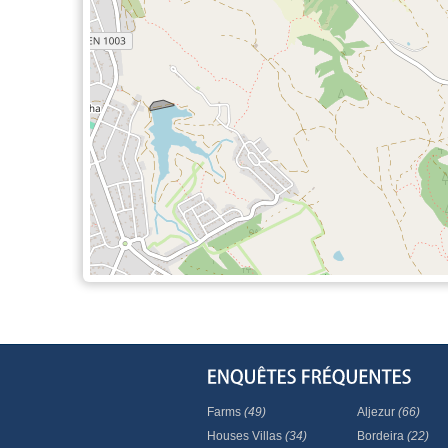
Farms
(49)
Aljezur
(66)
Houses Villas
(34)
Bordeira
(22)