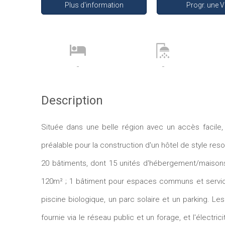
Plus d'information
Progr. une V
-
-
Description
Située dans une belle région avec un accès facile, à
préalable pour la construction d'un hôtel de style re
20 bâtiments, dont 15 unités d'hébergement/maisons
120m² ; 1 bâtiment pour espaces communs et servic
piscine biologique, un parc solaire et un parking. 
fournie via le réseau public et un forage, et l'électr