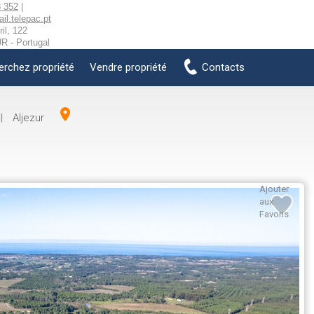
 352
|
l.telepac.pt
il, 122
 - Portugal
erchez propriété
Vendre propriété
Contacts
|
Aljezur
Ajouter
aux
Favoris