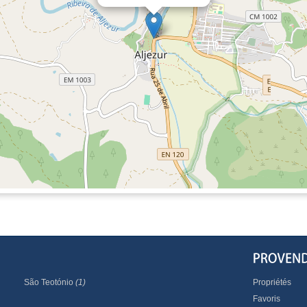
São Teotónio
(1)
Propriétés
Favoris