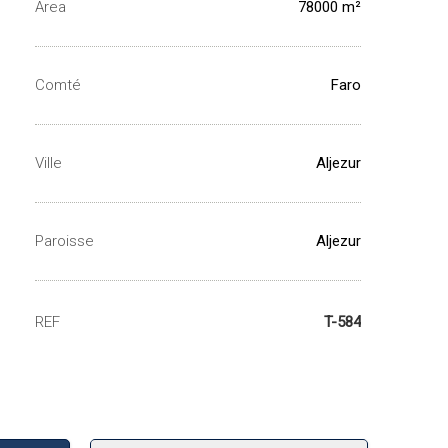
Area
78000 m²
Comté
Faro
Ville
Aljezur
Paroisse
Aljezur
REF
T-584