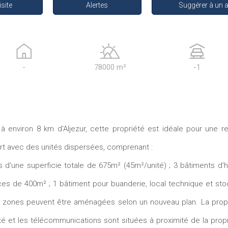
isite
Alertes
Suggérer à un 
-
78000 m²
-1
 environ 8 km d'Aljezur, cette propriété est idéale pour une ret
sort avec des unités dispersées, comprenant :
 d'une superficie totale de 675m² (45m²/unité) ; 3 bâtiments d'
es de 400m² ; 1 bâtiment pour buanderie, local technique et s
Les zones peuvent être aménagées selon un nouveau plan. La prop
icité et les télécommunications sont situées à proximité de la pro