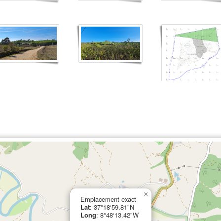
×
Emplacement exact
Lat
: 37°18‘59.81"N
Long
: 8°48‘13.42"W