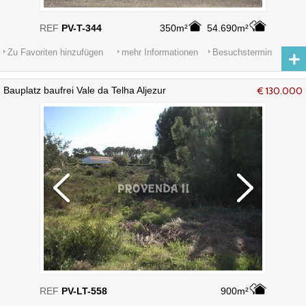
REF
PV-T-344
350m²
54.690m²
Zu Favoriten hinzufügen
mehr Informationen
Besuchstermin
Bauplatz baufrei Vale da Telha Aljezur
€ 130.000
REF
PV-LT-558
900m²