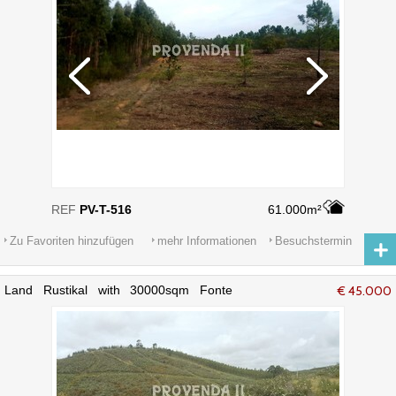
REF
PV-T-516
61.000m²
Zu Favoriten hinzufügen
mehr Informationen
Besuchstermin
Land Rustikal with 30000sqm Fonte
€ 45.000
Velha Aljezur - schöne aussichten