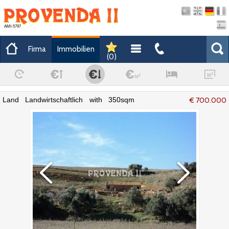
AMI-5797
Firma
Immobilien
(
0
)
Land Landwirtschaftlich with 350sqm
€ 700.000
Forno da Cal e Traviscais Aljezur -
strom, leitungswasser, wasser,
korkeichen