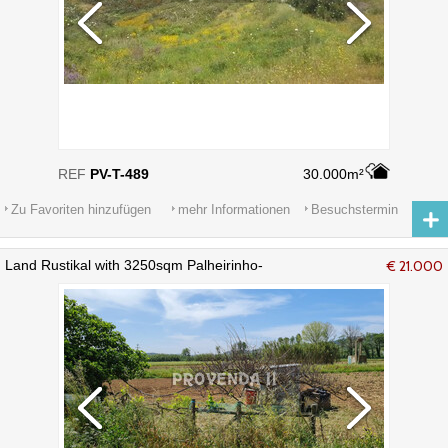
REF
PV-T-489
30.000m²
Zu Favoriten hinzufügen
mehr Informationen
Besuchstermin
Land Rustikal with 3250sqm Palheirinho-
€ 21.000
Varzea Aljezur - brunnen