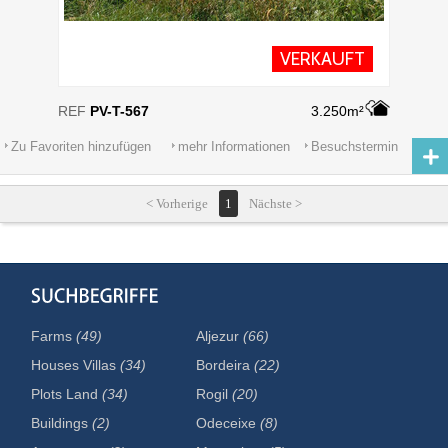
VERKAUFT
REF
PV-T-567
3.250m²
Zu Favoriten hinzufügen
mehr Informationen
Besuchstermin
< Vorherige
1
Nächste >
Farms
(49)
Aljezur
(66)
Houses Villas
(34)
Bordeira
(22)
Plots Land
(34)
Rogil
(20)
Buildings
(2)
Odeceixe
(8)