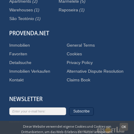
Apartments
(2)
Marmelete
(5)
Warehouses
(1)
Raposeira
(1)
São Teotónio
(1)
Immobilien
General Terms
Favoriten
Cookies
Detailsuche
Privacy Policy
Immobilien Verkaufen
Alternative Dispute Resolution
Kontakt
Claims Book
Subscribe
Diese Website verwendet eigene Cookies und Cookies von
OK
Designed by
Drittanbietern, um das Web-Erlebnis der Nutzer anzupassen.