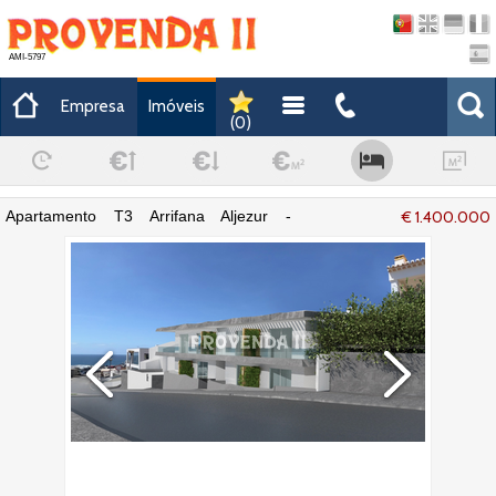
AMI-5797
Empresa
Imóveis
(
0
)
Apartamento T3 Arrifana Aljezur -
€ 1.400.000
cozinha equipada, ar condicionado, piso
radiante, varandas, muita luz natural