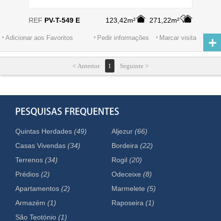
REF
PV-T-549 E
123,42m²
271,22m²
Adicionar aos Favoritos
Pedir informações
Marcar visita
< Anterior
1
Seguinte >
Quintas Herdades
(49)
Aljezur
(66)
Casas Vivendas
(34)
Bordeira
(22)
Terrenos
(34)
Rogil
(20)
Prédios
(2)
Odeceixe
(8)
Apartamentos
(2)
Marmelete
(5)
Armazém
(1)
Raposeira
(1)
São Teotónio
(1)