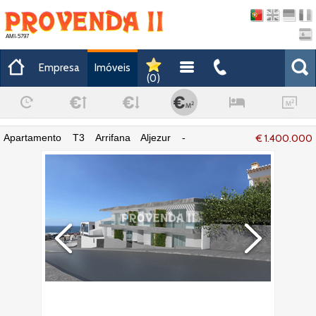
AMI-5797
Empresa
Imóveis
(
0
)
Apartamento T3 Arrifana Aljezur -
€ 1.400.000
cozinha equipada, ar condicionado, piso
radiante, varandas, muita luz natural