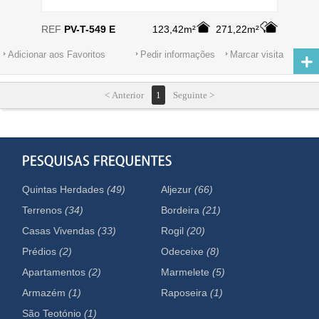
REF
PV-T-549 E
123,42m²
271,22m²
Adicionar aos Favoritos
Pedir informações
Marcar visita
< Anterior
1
Seguinte >
Quintas Herdades
(49)
Aljezur
(66)
Terrenos
(34)
Bordeira
(21)
Casas Vivendas
(33)
Rogil
(20)
Prédios
(2)
Odeceixe
(8)
Apartamentos
(2)
Marmelete
(5)
Armazém
(1)
Raposeira
(1)
São Teotónio
(1)