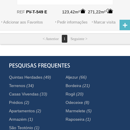
REF
PV-T-549 E
123,42m²
271,22m²
Adicionar aos Favoritos
Pedir informações
Marcar visita
< Anterior
1
Seguinte >
Quintas Herdades
(49)
Aljezur
(66)
Terrenos
(34)
Bordeira
(21)
Casas Vivendas
(33)
Rogil
(20)
Prédios
(2)
Odeceixe
(8)
Apartamentos
(2)
Marmelete
(5)
Armazém
(1)
Raposeira
(1)
São Teotónio
(1)