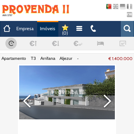
AMI-5797
Empresa
Imóveis
(
0
)
Apartamento T3 Arrifana Aljezur -
€ 1.400.000
cozinha equipada, ar condicionado, piso
radiante, varandas, muita luz natural