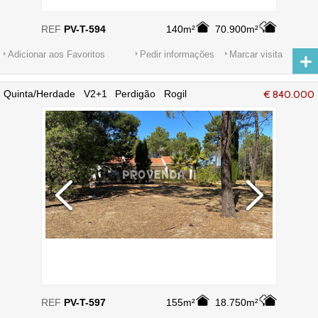
REF
PV-T-594
140m²
70.900m²
Adicionar aos Favoritos
Pedir informações
Marcar visita
Quinta/Herdade V2+1 Perdigão Rogil
€ 840.000
Aljezur - água, ar condicionado,
terraços, equipada, furo, electricidade,
jardim
REF
PV-T-597
155m²
18.750m²