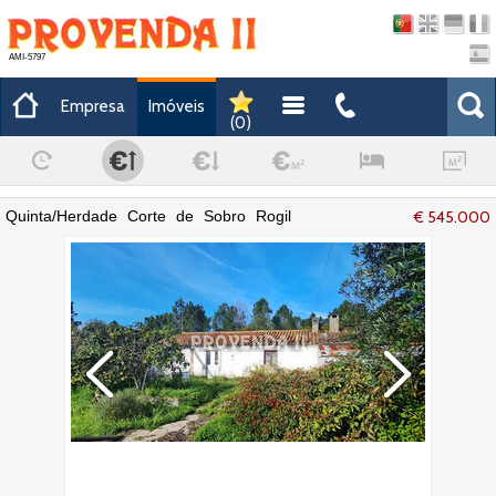
AMI-5797
Empresa
Imóveis
(
0
)
Quinta/Herdade Corte de Sobro Rogil
€ 545.000
Aljezur - electricidade, água