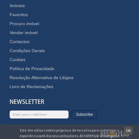
Imóveis
Favoritos
Procuro imóvel
Vender imóvel
Contactos
Condições Gerais
Cookies
Política de Privacidade
Resolução Alternativa de Litígios
Livro de Reclamações
Subscribe
Este site utiliza cookies próprios e de terceiros para customizar a
OK
Designed by
experiência web dos seus utilizadores. Ao continuar a navegação,