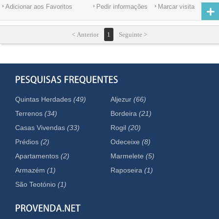
Adicionar aos Favoritos
Pedir informações
Marcar visita
< Anterior
1
Seguinte >
Quintas Herdades
(49)
Aljezur
(66)
Terrenos
(34)
Bordeira
(21)
Casas Vivendas
(33)
Rogil
(20)
Prédios
(2)
Odeceixe
(8)
Apartamentos
(2)
Marmelete
(5)
Armazém
(1)
Raposeira
(1)
São Teotónio
(1)