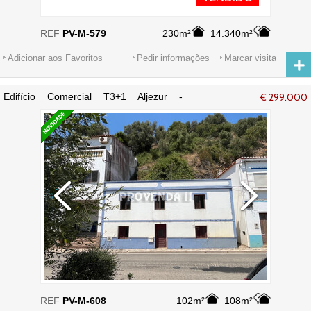
REF
PV-M-579
230m²
14.340m²
Adicionar aos Favoritos
Pedir informações
Marcar visita
Edifício Comercial T3+1 Aljezur -
€ 299.000
terraço, localização privilegiada
REF
PV-M-608
102m²
108m²