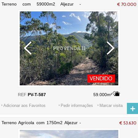
Terreno com 59000m2 Aljezur -
€ 70.000
sobreiros, electricidade, água
VENDIDO
REF
PV-T-587
59.000m²
Adicionar aos Favoritos
Pedir informações
Marcar visita
Terreno Agrícola com 1750m2 Aljezur -
€ 53.630
água da rede, electricidade