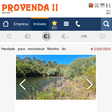
AMI-5797
Empresa
Imóveis
(
0
)
Herdade para reconstruir Moinho do
€ 2.100.000
Corisco Aljezur - sobreiros