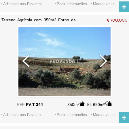
Adicionar aos Favoritos
Pedir informações
Marcar visita
Terreno Agrícola com 350m2 Forno da
€ 700.000
Cal e Traviscais Aljezur - electricidade,
água da rede, sobreiros
REF
PV-T-344
350m²
54.690m²
Adicionar aos Favoritos
Pedir informações
Marcar visita