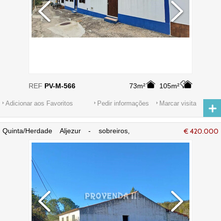
REF
PV-M-566
73m²
105m²
Adicionar aos Favoritos
Pedir informações
Marcar visita
Quinta/Herdade Aljezur - sobreiros,
€ 420.000
cultura arvense, água