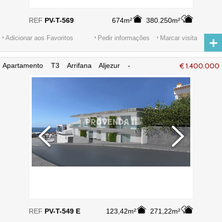
REF
PV-T-569
674m²
380.250m²
Adicionar aos Favoritos
Pedir informações
Marcar visita
Apartamento T3 Arrifana Aljezur -
€ 1.400.000
cozinha equipada, ar condicionado, piso
radiante, varandas, muita luz natural
REF
PV-T-549 E
123,42m²
271,22m²