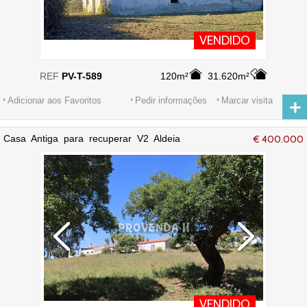
VENDIDO
REF
PV-T-589
120m²
31.620m²
Adicionar aos Favoritos
Pedir informações
Marcar visita
Casa Antiga para recuperar V2 Aldeia
€ 400.000
Nova Aljezur
VENDIDO