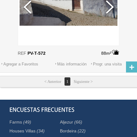
REF
PV-T-572
88m²
Agregar a Favoritos
Más información
Progr. una visita
< Anterior
1
Siguiente >
Farms
(49)
Aljezur
(66)
Houses Villas
(34)
Bordeira
(22)