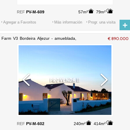
REF
PV-M-609
57m²
79m²
Agregar a Favoritos
Más información
Progr. una visita
Farm V3 Bordeira Aljezur - amueblada,
€ 890.000
alarma, equipada, terraza, chimenea,
trastero
REF
PV-M-602
240m²
414m²