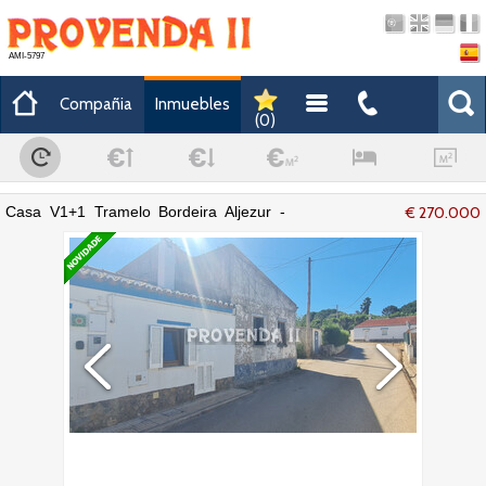
AMI-5797
Compañia
Inmuebles
(
0
)
Casa V1+1 Tramelo Bordeira Aljezur -
€ 270.000
excelente ubicación