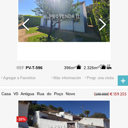
REF
PV-T-596
396m²
2.326m²
Agregar a Favoritos
Más información
Progr. una visita
Casa V0 Antigua Rua do Poço Novo
(
) € 159.255
190.000
Bordeira Aljezur - gran vista
-16%