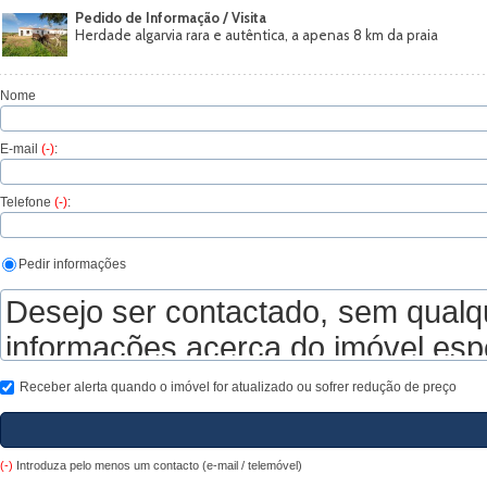
Pedido de Informação / Visita
Herdade algarvia rara e autêntica, a apenas 8 km da praia
Nome
E-mail
(-)
:
Telefone
(-)
:
Pedir informações
Receber alerta quando o imóvel for atualizado ou sofrer redução de preço
(-)
Introduza pelo menos um contacto (e-mail / telemóvel)