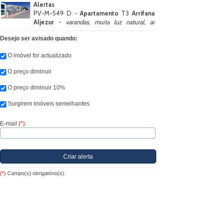
Alertas
PV-M-549 D -
Apartamento
T3
Arrifana
Aljezur
-
varandas, muita luz natural, ar
condicionado, piso radiante, cozinha equipada
Desejo ser avisado quando:
O imóvel for actualizado
O preço diminuir
O preço diminuir 10%
Surgirem imóveis semelhantes
E-mail
(*)
:
(*)
Campo(s) obrigatório(s).